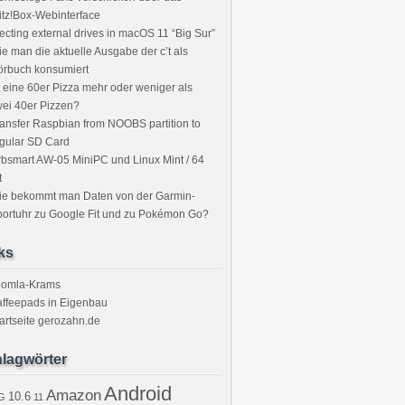
itz!Box-Webinterface
ecting external drives in macOS 11 “Big Sur”
e man die aktuelle Ausgabe der c’t als
örbuch konsumiert
t eine 60er Pizza mehr oder weniger als
ei 40er Pizzen?
ansfer Raspbian from NOOBS partition to
gular SD Card
bsmart AW-05 MiniPC und Linux Mint / 64
t
ie bekommt man Daten von der Garmin-
ortuhr zu Google Fit und zu Pokémon Go?
ks
oomla-Krams
ffeepads in Eigenbau
artseite gerozahn.de
lagwörter
Android
Amazon
10.6
G
11