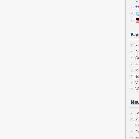
V
Kat
E
Fo
Ge
K
M
Te
V
Wa
Neu
I 
P
2
Ec
Me