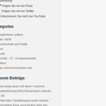
erbindung
Folgen Sie mir bei Flickr
Folgen Sie mir bei Twitter
Abonnieren Sie mich bei YouTube
egorien
mpfohlene Lektüre
to / HDR
sellschaft und Politik
ino
usik
chnik – IT – Computerkrams
ideos
s nicht einzuordnen war
este Beiträge
was today years old when I realized …
roblemlösung DNS-Resolving in Ubuntu
2.04
htes Mac-Tastaturlayout unter Ubuntu
hrseitige Faxe verschicken über das