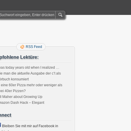
RSS Feed
fohlene Lektüre:
was today years old when I realized …
e man die aktuelle Ausgabe der c’t als
örbuch konsumiert
t eine 60er Pizza mehr oder weniger als
ei 40er Pizzen?
ll Maher about Growing Up
mazon Dash Hack – Elegant
nnect
Bleiben Sie mit mir auf Facebook in