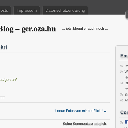
posts
Impressum
Datenschutzerklärung
log – ger.oza.hn
… jetzt bloggt er auch noch …
kr!
Emp
I 
Wi
H
tos/gerzah/
Is
zw
Bi
TTT
A
1 neue Fotos von mir bei Flickr!
→
Co
Keine Kommentare möglich.