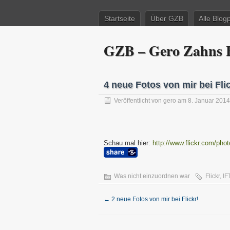
Startseite
Über GZB
Alle Blog
GZB – Gero Zahns B
4 neue Fotos von mir bei Flic
Veröffentlicht von
gero
am 8. Januar 2014
Schau mal hier:
http://www.flickr.com/pho
Was nicht einzuordnen war
Flickr
,
IF
←
2 neue Fotos von mir bei Flickr!