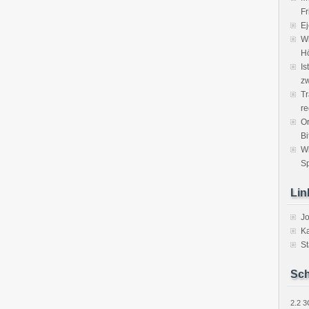
Fr
Ej
Wi
H
Is
zw
Tr
re
Or
Bi
W
Sp
Lin
J
Ka
St
Sch
2.2
3