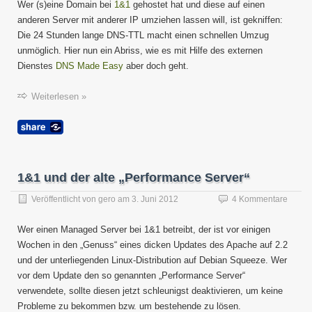
Wer (s)eine Domain bei
1&1
gehostet hat und diese auf einen
Umzu
anderen Server mit anderer IP umziehen lassen will, ist gekniffen:
auf
Die 24 Stunden lange DNS-TTL macht einen schnellen Umzug
ander
IP
unmöglich. Hier nun ein Abriss, wie es mit Hilfe des externen
ohne
Dienstes
DNS Made Easy
aber doch geht.
lange
Wartez
Weiterlesen »
1&1 und der alte „Performance Server“
Veröffentlicht von
gero
am
3. Juni 2012
4 Kommentare
Wer einen Managed Server bei 1&1 betreibt, der ist vor einigen
Wochen in den „Genuss“ eines dicken Updates des Apache auf 2.2
und der unterliegenden Linux-Distribution auf Debian Squeeze. Wer
vor dem Update den so genannten „Performance Server“
verwendete, sollte diesen jetzt schleunigst deaktivieren, um keine
Probleme zu bekommen bzw. um bestehende zu lösen.