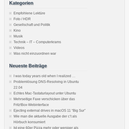
Kategorien
Empfohlene Lektüre
Foto / HDR
Gesellschaft und Politik
Kino
Musik
Technik – IT – Computerkrams
Videos
Was nicht einzuordnen war
Neueste Beiträge
I was today years old when I realized …
Problemlösung DNS-Resolving in Ubuntu
22.04
Echtes Mac-Tastaturlayout unter Ubuntu
Mehrseitige Faxe verschicken über das
Fritz!Box-Webinterface
Ejecting external drives in macOS 11 “Big Sur”
Wie man die aktuelle Ausgabe der c’t als
Hörbuch konsumiert
Ist eine 60er Pizza mehr oder weniger als