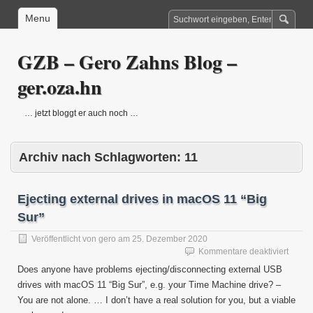
Menu
GZB – Gero Zahns Blog –
ger.oza.hn
… jetzt bloggt er auch noch …
Archiv nach Schlagworten:
11
Ejecting external drives in macOS 11 “Big
Sur”
Veröffentlicht von
gero
am
25. Dezember 2020
für
Kommentare deaktiviert
Ejecti
Does anyone have problems ejecting/disconnecting external USB
extern
drives with macOS 11 “Big Sur”, e.g. your Time Machine drive? –
drives
You are not alone. … I don’t have a real solution for you, but a viable
in