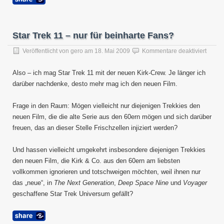
Star Trek 11 – nur für beinharte Fans?
für
Veröffentlicht von
gero
am
18. Mai 2009
Kommentare deaktiviert
Star
Trek
Also – ich mag Star Trek 11 mit der neuen Kirk-Crew. Je länger ich
11
darüber nachdenke, desto mehr mag ich den neuen Film.
–
nur
für
Frage in den Raum: Mögen vielleicht nur diejenigen Trekkies den
beinha
neuen Film, die die alte Serie aus den 60ern mögen und sich darüber
Fans?
freuen, das an dieser Stelle Frischzellen injiziert werden?
Und hassen vielleicht umgekehrt insbesondere diejenigen Trekkies
den neuen Film, die Kirk & Co. aus den 60ern am liebsten
vollkommen ignorieren und totschweigen möchten, weil ihnen nur
das „neue“, in
The Next Generation
,
Deep Space Nine
und
Voyager
geschaffene Star Trek Universum gefällt?