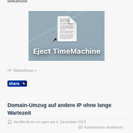
macO
workaround.
11
“Big
Sur”
Weiterlesen »
Domain-Umzug auf andere IP ohne lange
Wartezeit
Veröffentlicht von
gero
am
6. Dezember 2013
für
Kommentare deaktiviert
Domai