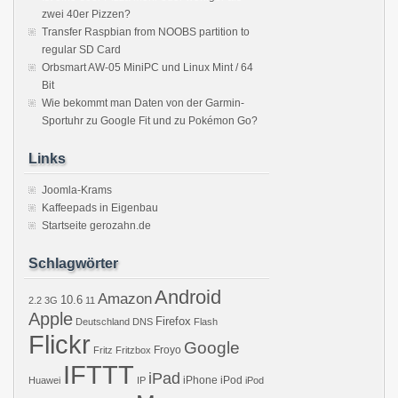
zwei 40er Pizzen?
Transfer Raspbian from NOOBS partition to
regular SD Card
Orbsmart AW-05 MiniPC und Linux Mint / 64
Bit
Wie bekommt man Daten von der Garmin-
Sportuhr zu Google Fit und zu Pokémon Go?
Links
Joomla-Krams
Kaffeepads in Eigenbau
Startseite gerozahn.de
Schlagwörter
Android
Amazon
10.6
2.2
3G
11
Apple
Firefox
Deutschland
DNS
Flash
Flickr
Google
Froyo
Fritz
Fritzbox
IFTTT
iPad
iPhone
iPod
Huawei
IP
iPod