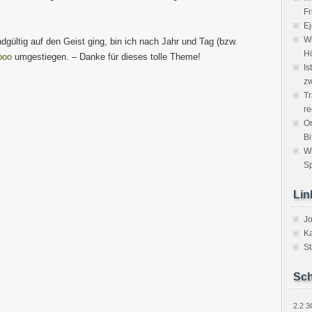
Fr
Ej
Wi
dgültig auf den Geist ging, bin ich nach Jahr und Tag (bzw.
H
ooo
umgestiegen. – Danke für dieses tolle Theme!
Is
zw
Tr
re
Or
Bi
W
Sp
Lin
J
Ka
St
Sch
2.2
3