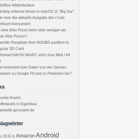
itz!Box-Webinterface
ecting external drives in macOS 11 “Big Sur”
e man die aktuelle Ausgabe der c’t als
örbuch konsumiert
t eine 60er Pizza mehr oder weniger als
ei 40er Pizzen?
ansfer Raspbian from NOOBS partition to
gular SD Card
bsmart AW-05 MiniPC und Linux Mint / 64
t
ie bekommt man Daten von der Garmin-
ortuhr zu Google Fit und zu Pokémon Go?
ks
oomla-Krams
ffeepads in Eigenbau
artseite gerozahn.de
lagwörter
Android
Amazon
10.6
G
11