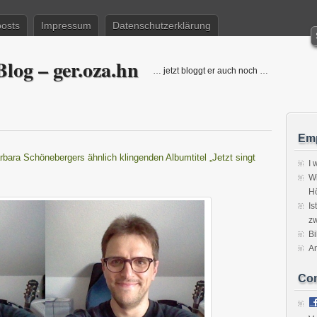
posts
Impressum
Datenschutzerklärung
log – ger.oza.hn
… jetzt bloggt er auch noch …
Emp
rbara Schönebergers ähnlich klingenden Albumtitel „Jetzt singt
I 
Wi
H
Is
zw
Bi
A
Co