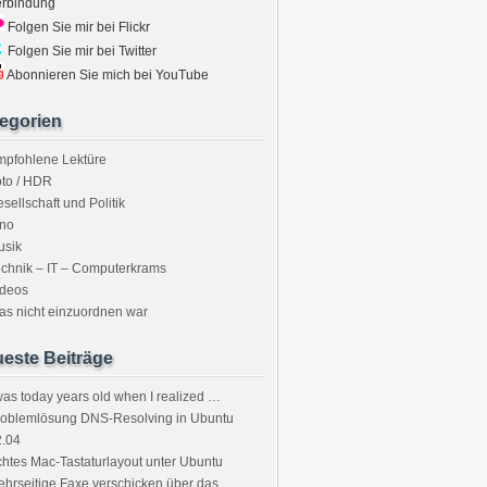
erbindung
Folgen Sie mir bei Flickr
Folgen Sie mir bei Twitter
Abonnieren Sie mich bei YouTube
egorien
mpfohlene Lektüre
to / HDR
sellschaft und Politik
ino
usik
chnik – IT – Computerkrams
ideos
s nicht einzuordnen war
este Beiträge
was today years old when I realized …
roblemlösung DNS-Resolving in Ubuntu
2.04
htes Mac-Tastaturlayout unter Ubuntu
hrseitige Faxe verschicken über das