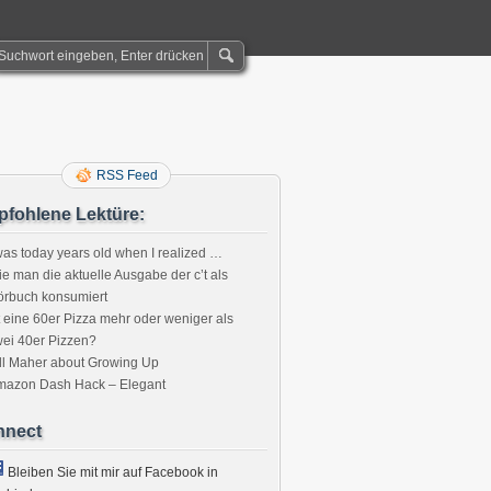
RSS Feed
fohlene Lektüre:
was today years old when I realized …
e man die aktuelle Ausgabe der c’t als
örbuch konsumiert
t eine 60er Pizza mehr oder weniger als
ei 40er Pizzen?
ll Maher about Growing Up
mazon Dash Hack – Elegant
nnect
Bleiben Sie mit mir auf Facebook in