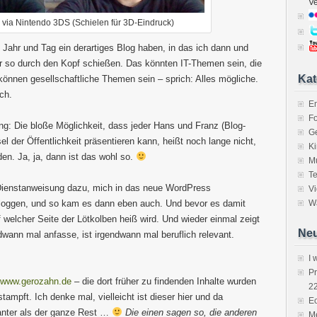
V
 via Nintendo 3DS (Schielen für 3D-Eindruck)
eit Jahr und Tag ein derartiges Blog haben, in das ich dann und
ir so durch den Kopf schießen. Das könnten IT-Themen sein, die
Kat
 können gesellschaftliche Themen sein – sprich: Alles mögliche.
ch.
E
Fo
g: Die bloße Möglichkeit, dass jeder Hans und Franz (Blog-
Ge
l der Öffentlichkeit präsentieren kann, heißt noch lange nicht,
K
den. Ja, ja, dann ist das wohl so.
M
Te
 Dienstanweisung dazu, mich in das neue WordPress
V
 bloggen, und so kam es dann eben auch. Und bevor es damit
Wa
auf welcher Seite der Lötkolben heiß wird. Und wieder einmal zeigt
Neu
dwann mal anfasse, ist irgendwann mal beruflich relevant.
I 
P
www.gerozahn.de
– die dort früher zu findenden Inhalte wurden
2
tampft. Ich denke mal, vielleicht ist dieser hier und da
Ec
ssanter als der ganze Rest …
Die einen sagen so, die anderen
Me