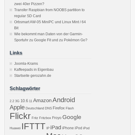
zwei 40er Pizzen?
Transfer Raspbian from NOOBS partition to
regular SD Card
Orbsmart AW-05 MiniPC und Linux Mint / 64
Bit
Wie bekommt man Daten von der Garmin-
Sportuhr zu Google Fit und zu Pokémon Go?
Links
Joomla-Krams
Kaffeepads in Eigenbau
Startseite gerozahn.de
Schlagwörter
Android
Amazon
10.6
2.2
3G
11
Apple
Firefox
Deutschland
DNS
Flash
Flickr
Google
Froyo
Fritz
Fritzbox
IFTTT
iPad
iPhone
iPod
Huawei
IP
iPod