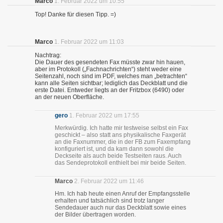
Marco
1. Februar 2022 um 10:55
Top! Danke für diesen Tipp. =)
Marco
1. Februar 2022 um 11:03
Nachtrag:
Die Dauer des gesendeten Fax müsste zwar hin hauen,
aber im Protokoll („Fachnachrichten“) steht weder eine
Seitenzahl, noch sind im PDF, welches man „betrachten“
kann alle Seiten sichtbar; lediglich das Deckblatt und die
erste Datei. Entweder liegts an der Fritzbox (6490) oder
an der neuen Oberfläche.
gero
1. Februar 2022 um 17:55
Merkwürdig. Ich hatte mir testweise selbst ein Fax
geschickt – also statt ans physikalische Faxgerät
an die Faxnummer, die in der FB zum Faxempfang
konfiguriert ist, und da kam dann sowohl die
Deckseite als auch beide Testseiten raus. Auch
das Sendeprotokoll enthielt bei mir beide Seiten.
Marco
2. Februar 2022 um 11:46
Hm. Ich hab heute einen Anruf der Empfangsstelle
erhalten und tatsächlich sind trotz langer
Sendedauer auch nur das Deckblatt sowie eines
der Bilder übertragen worden.