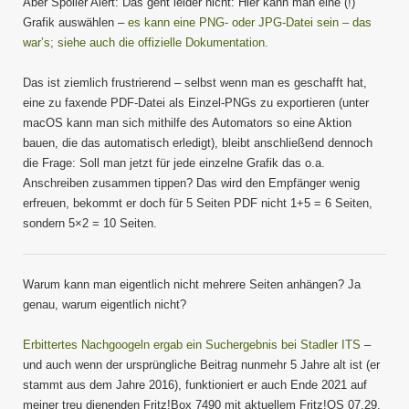
Aber Spoiler Alert: Das geht leider nicht: Hier kann man eine (!)
Grafik auswählen –
es kann eine PNG- oder JPG-Datei sein – das
war’s; siehe auch die offizielle Dokumentation.
Das ist ziemlich frustrierend – selbst wenn man es geschafft hat,
eine zu faxende PDF-Datei als Einzel-PNGs zu exportieren (unter
macOS kann man sich mithilfe des Automators so eine Aktion
bauen, die das automatisch erledigt), bleibt anschließend dennoch
die Frage: Soll man jetzt für jede einzelne Grafik das o.a.
Anschreiben zusammen tippen? Das wird den Empfänger wenig
erfreuen, bekommt er doch für 5 Seiten PDF nicht 1+5 = 6 Seiten,
sondern 5×2 = 10 Seiten.
Warum kann man eigentlich nicht mehrere Seiten anhängen? Ja
genau, warum eigentlich nicht?
Erbittertes Nachgoogeln ergab ein Suchergebnis bei Stadler ITS
–
und auch wenn der ursprüngliche Beitrag nunmehr 5 Jahre alt ist (er
stammt aus dem Jahre 2016), funktioniert er auch Ende 2021 auf
meiner treu dienenden Fritz!Box 7490 mit aktuellem Fritz!OS 07.29.