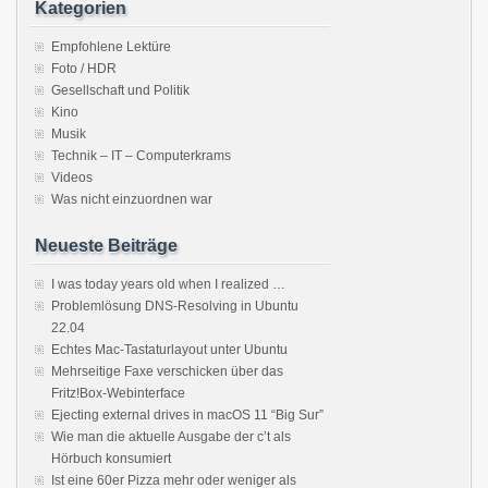
Kategorien
Empfohlene Lektüre
Foto / HDR
Gesellschaft und Politik
Kino
Musik
Technik – IT – Computerkrams
Videos
Was nicht einzuordnen war
Neueste Beiträge
I was today years old when I realized …
Problemlösung DNS-Resolving in Ubuntu
22.04
Echtes Mac-Tastaturlayout unter Ubuntu
Mehrseitige Faxe verschicken über das
Fritz!Box-Webinterface
Ejecting external drives in macOS 11 “Big Sur”
Wie man die aktuelle Ausgabe der c’t als
Hörbuch konsumiert
Ist eine 60er Pizza mehr oder weniger als