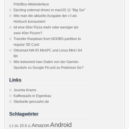
Fritz!Box-Webinterface
Ejecting external drives in macOS 11 “Big Sur”
Wie man die aktuelle Ausgabe der c’t als
Hörbuch konsumiert
Ist eine 60er Pizza mehr oder weniger als
zwei 40er Pizzen?
Transfer Raspbian from NOOBS partition to
regular SD Card
Orbsmart AW-05 MiniPC und Linux Mint / 64
Bit
Wie bekommt man Daten von der Garmin-
Sportuhr zu Google Fit und zu Pokémon Go?
Links
Joomla-Krams
Kaffeepads in Eigenbau
Startseite gerozahn.de
Schlagwörter
Android
Amazon
10.6
2.2
3G
11