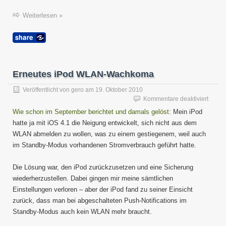
Weiterlesen »
Erneutes iPod WLAN-Wachkoma
Veröffentlicht von
gero
am
19. Oktober 2010
für
Kommentare deaktiviert
Erneu
Wie schon im September berichtet und damals gelöst:
Mein iPod
iPod
hatte ja mit iOS 4.1 die Neigung entwickelt, sich nicht aus dem
WLAN
WLAN abmelden zu wollen, was zu einem gestiegenem, weil auch
Wach
im Standby-Modus vorhandenen Stromverbrauch geführt hatte.
Die Lösung war, den iPod zurückzusetzen und eine Sicherung
wiederherzustellen. Dabei gingen mir meine sämtlichen
Einstellungen verloren – aber der iPod fand zu seiner Einsicht
zurück, dass man bei abgeschalteten Push-Notifications im
Standby-Modus auch kein WLAN mehr braucht.