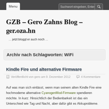
Menu
GZB – Gero Zahns Blog –
ger.oza.hn
… jetzt bloggt er auch noch …
Archiv nach Schlagworten:
WiFi
Kindle Fire und alternative Firmware
Veröffentlicht von
gero
am
9. Dezember 2012
4 Kommentare
Auf was man sich einlässt, wenn man seinem alten Kindle Fire eine
hochmoderne alternative
CyanogenMod-Firmware
spendieren
möchte. In kurz: Hinsichtlich der Bedienbarkeit ist das ein
Unterschied wie Tag und Nacht, aber dafür gibt es Akkuprobleme.