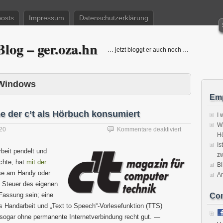
posts
Impressum
Datenschutzerklärung
log – ger.oza.hn
… jetzt bloggt er auch noch …
Windows
Emp
e der c’t als Hörbuch konsumiert
I 
Wi
für
020
Kommentare deaktiviert
H
Wie
Is
man
rbeit pendelt und
zw
die
chte, hat
mit der
aktuelle
Bi
ese am Handy oder
Ausgabe
A
der
 Steuer des eigenen
c’t
Fassung sein; eine
Co
als
as Handarbeit und „Text to Speech“-Vorlesefunktion (TTS)
Hörbuch
 sogar ohne permanente Internetverbindung recht gut. —
konsumiert