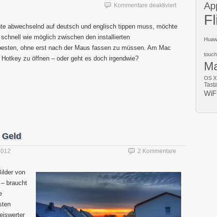
Ap
für
Kommentare deaktiviert
Wörterbuchums
Fl
in
te abwechselnd auf deutsch und englisch tippen muss, möchte
Thunderbird
schnell wie möglich zwischen den installierten
Huaw
und
besten, ohne erst nach der Maus fassen zu müssen. Am Mac
Firefox
touch
mit
r Hotkey zu öffnen – oder geht es doch irgendwie?
M
Windows
und
OS X
Mac
Tast
per
WiF
Tastaturkürzel
 Geld
2012
2 Kommentare
ilder von
 – braucht
e
sten
eiswerter