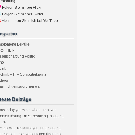
erbindung
Folgen Sie mir bei Flickr
Folgen Sie mir bei Twitter
Abonnieren Sie mich bei YouTube
egorien
mpfohlene Lektüre
to / HDR
sellschaft und Politik
ino
usik
chnik – IT – Computerkrams
ideos
s nicht einzuordnen war
este Beiträge
was today years old when I realized …
roblemlösung DNS-Resolving in Ubuntu
2.04
htes Mac-Tastaturlayout unter Ubuntu
hrseitige Faxe verschicken über das