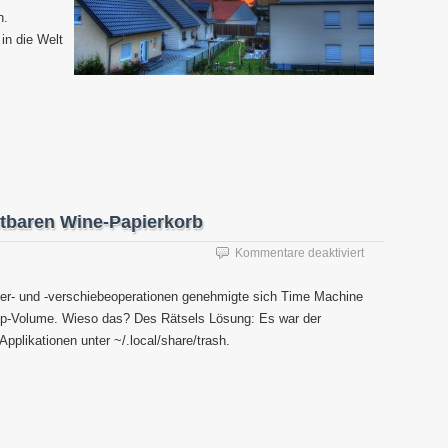
n.
 in die Welt
htbaren Wine-Papierkorb
für
Kommentare deaktiviert
Time
Machine
er- und -verschiebeoperationen genehmigte sich Time Machine
sichert
p-Volume. Wieso das? Des Rätsels Lösung: Es war der
unsichtbaren
pplikationen unter ~/.local/share/trash.
Wine-
Papierkorb