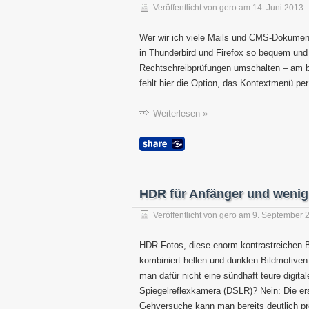
Veröffentlicht von
gero
am
14. Juni 2013
Wer wir ich viele Mails und CMS-Dokumen
in Thunderbird und Firefox so bequem und 
Rechtschreibprüfungen umschalten – am 
fehlt hier die Option, das Kontextmenü pe
Weiterlesen »
HDR für Anfänger und wenig
Veröffentlicht von
gero
am
9. September 
HDR-Fotos, diese enorm kontrastreichen B
kombiniert hellen und dunklen Bildmotiven
man dafür nicht eine sündhaft teure digital
Spiegelreflexkamera (DSLR)? Nein: Die er
Gehversuche kann man bereits deutlich pr