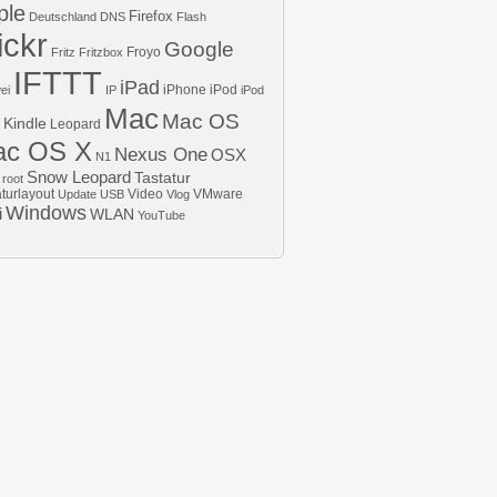
ple
Firefox
Deutschland
DNS
Flash
chaltung
ickr
Google
Froyo
Fritz
Fritzbox
IFTTT
iPad
iPhone
iPod
ei
IP
iPod
Mac
Mac OS
Kindle
Leopard
ac OS X
Nexus One
OSX
N1
Snow Leopard
Tastatur
root
aturlayout
Video
VMware
Update
USB
Vlog
Windows
i
WLAN
YouTube