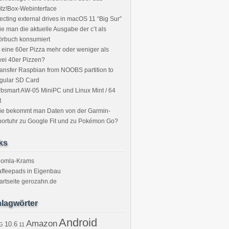
itz!Box-Webinterface
ecting external drives in macOS 11 “Big Sur”
e man die aktuelle Ausgabe der c’t als
örbuch konsumiert
t eine 60er Pizza mehr oder weniger als
ei 40er Pizzen?
ansfer Raspbian from NOOBS partition to
gular SD Card
bsmart AW-05 MiniPC und Linux Mint / 64
t
ie bekommt man Daten von der Garmin-
ortuhr zu Google Fit und zu Pokémon Go?
ks
oomla-Krams
ffeepads in Eigenbau
artseite gerozahn.de
lagwörter
Android
Amazon
10.6
G
11