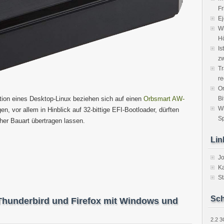
Fr
Ej
Wi
H
Is
zw
Tr
re
Or
Bi
ation eines Desktop-Linux beziehen sich auf einen
Orbsmart AW-
W
n, vor allem in Hinblick auf 32-bittige EFI-Bootloader, dürften
Sp
her Bauart übertragen lassen.
Lin
J
Ka
St
Sch
hunderbird und Firefox mit Windows und
2.2
3