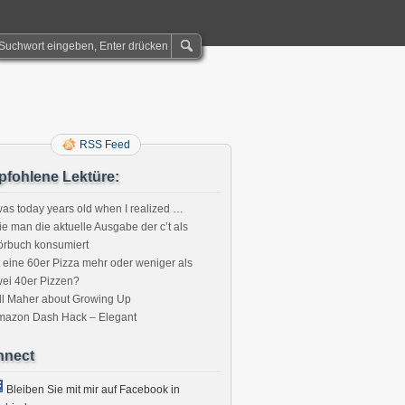
RSS Feed
fohlene Lektüre:
was today years old when I realized …
e man die aktuelle Ausgabe der c’t als
örbuch konsumiert
t eine 60er Pizza mehr oder weniger als
ei 40er Pizzen?
ll Maher about Growing Up
mazon Dash Hack – Elegant
nnect
Bleiben Sie mit mir auf Facebook in