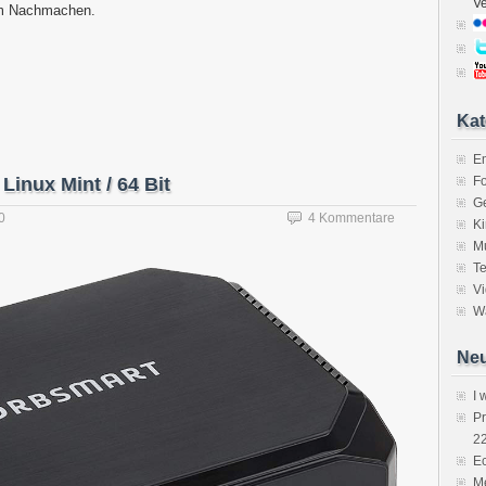
V
um Nachmachen.
Kat
E
inux Mint / 64 Bit
Fo
Ge
0
4 Kommentare
K
M
Te
V
Wa
Neu
I 
P
2
Ec
Me