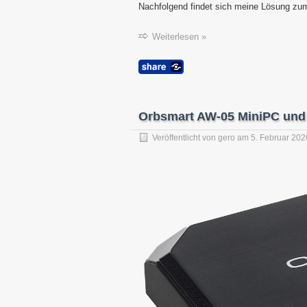
Nachfolgend findet sich meine Lösung z
Weiterlesen »
Orbsmart AW-05 MiniPC und L
Veröffentlicht von
gero
am
5. Februar 202