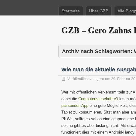
Startseite
Über GZB
Alle Blog
GZB – Gero Zahns B
Archiv nach Schlagworten:
Wie man die aktuelle Ausgab
Veröffentlicht von
gero
am
29. Februar 2
Wer mit öffentlichen Verkehrsmitteln zur A
dabei die
Computerzeitschrift c’t
lesen mö
passenden App
eine gute Möglichkeit, di
Tablet zu konsumieren. Sitzt man aber am
PKWs, sollte es schon eine gesprochene 
solche gibt es aber bislang nicht. Mit etw
funktioniert dies mit einem Android-Handy