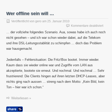
Wer offline sein will …
Veröffentlicht von
gero
am
25. Januar 2010
für
Kommentare deaktiviert
Wer
… der vollziehe folgendes Szenario. Aua, sowas habe ich auch noch
offline
nicht gesehen – und ich war schon wieder dabei, auf die Telekom
sein
und ihre DSL-Leitungsstablität zu schimpfen … doch das Problem
will
…
war hausgemacht.
Jedenfalls – Fehlersituation: Die Fritz!Box bootet. Immer wieder.
Kaum dass sie wieder online war und Zugriffe vom LAN aus
akzeptierte, bootete sie erneut. Und nochmal. Und nochmal … Sehr
frustrierend: Die Clients hingen auf ihren letzten DHCP-Leases, aber
nichts ging nach aussen … streng nach dem Motto: „Kein Bild, kein
Ton – hier war ich schon.“
Weiterlesen »