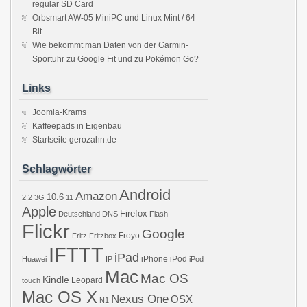
regular SD Card
Orbsmart AW-05 MiniPC und Linux Mint / 64
Bit
Wie bekommt man Daten von der Garmin-
Sportuhr zu Google Fit und zu Pokémon Go?
Links
Joomla-Krams
Kaffeepads in Eigenbau
Startseite gerozahn.de
Schlagwörter
Android
Amazon
10.6
2.2
3G
11
Apple
Firefox
Deutschland
DNS
Flash
Flickr
Google
Froyo
Fritz
Fritzbox
IFTTT
iPad
iPhone
iPod
Huawei
IP
iPod
Mac
Mac OS
Kindle
Leopard
touch
Mac OS X
Nexus One
OSX
N1