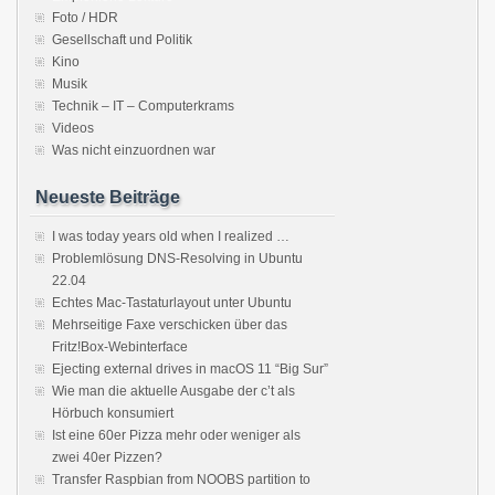
Foto / HDR
Gesellschaft und Politik
Kino
Musik
Technik – IT – Computerkrams
Videos
Was nicht einzuordnen war
Neueste Beiträge
I was today years old when I realized …
Problemlösung DNS-Resolving in Ubuntu
22.04
Echtes Mac-Tastaturlayout unter Ubuntu
Mehrseitige Faxe verschicken über das
Fritz!Box-Webinterface
Ejecting external drives in macOS 11 “Big Sur”
Wie man die aktuelle Ausgabe der c’t als
Hörbuch konsumiert
Ist eine 60er Pizza mehr oder weniger als
zwei 40er Pizzen?
Transfer Raspbian from NOOBS partition to