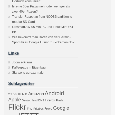
Hörbuch konsumiert
Ist eine 60er Pizza mehr oder weniger als
zwei 40er Pizzen?
Transfer Raspbian from NOOBS partition to
regular SD Card
Orbsmart AW-05 MiniPC und Linux Mint / 64
Bit
Wie bekommt man Daten von der Garmin-
Sportuhr zu Google Fit und zu Pokémon Go?
Links
Joomla-Krams
Kaffeepads in Eigenbau
Startseite gerozahn.de
Schlagwörter
Android
Amazon
10.6
2.2
3G
11
Apple
Firefox
Deutschland
DNS
Flash
Flickr
Google
Froyo
Fritz
Fritzbox