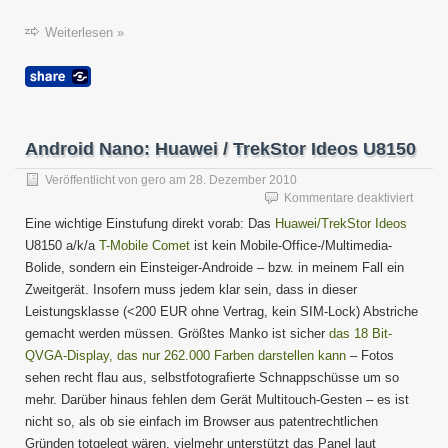
Weiterlesen »
Android Nano: Huawei / TrekStor Ideos U8150
Veröffentlicht von
gero
am
28. Dezember 2010
für
Kommentare deaktiviert
Andro
Eine wichtige Einstufung direkt vorab: Das
Huawei/TrekStor Ideos
Nano:
U8150 a/k/a
T-Mobile Comet
ist kein Mobile-Office-/Multimedia-
Huawe
Bolide, sondern ein Einsteiger-Androide – bzw. in meinem Fall ein
/
TrekSt
Zweitgerät. Insofern muss jedem klar sein, dass in dieser
Ideos
Leistungsklasse (<200 EUR ohne Vertrag, kein SIM-Lock) Abstriche
U815
gemacht werden müssen. Größtes Manko ist sicher
das 18 Bit-
QVGA-Display, das nur 262.000 Farben darstellen kann
– Fotos
sehen recht flau aus, selbstfotografierte Schnappschüsse um so
mehr. Darüber hinaus fehlen dem Gerät Multitouch-Gesten – es ist
nicht so, als ob sie einfach im Browser aus patentrechtlichen
Gründen totgelegt wären, vielmehr unterstützt das Panel laut