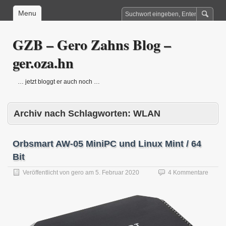
Menu
GZB – Gero Zahns Blog –
ger.oza.hn
… jetzt bloggt er auch noch …
Archiv nach Schlagworten:
WLAN
Orbsmart AW-05 MiniPC und Linux Mint / 64
Bit
Veröffentlicht von
gero
am
5. Februar 2020
4 Kommentare