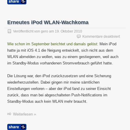
Erneutes iPod WLAN-Wachkoma
Veröffentlicht von
gero
am
19. Oktober 2010
für
Kommentare deaktiviert
Erneu
Wie schon im September berichtet und damals gelöst:
Mein iPod
iPod
hatte ja mit iOS 4.1 die Neigung entwickelt, sich nicht aus dem
WLAN
WLAN abmelden zu wollen, was zu einem gestiegenem, weil auch
Wach
im Standby-Modus vorhandenen Stromverbrauch geführt hatte.
Die Lösung war, den iPod zurückzusetzen und eine Sicherung
wiederherzustellen. Dabei gingen mir meine sämtlichen
Einstellungen verloren – aber der iPod fand zu seiner Einsicht
zurück, dass man bei abgeschalteten Push-Notifications im
Standby-Modus auch kein WLAN mehr braucht.
Weiterlesen »