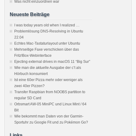
Was nicht einzuordnen war
Neueste Beiträge
I was today years old when I realized …
Problemlösung DNS-Resolving in Ubuntu
22.04
Echtes Mac-Tastaturlayout unter Ubuntu
Mehrseitige Faxe verschicken über das
Fritz!Box-Webinterface
Ejecting external drives in macOS 11 “Big Sur”
Wie man die aktuelle Ausgabe der c’t als
Hörbuch konsumiert
Ist eine 60er Pizza mehr oder weniger als
zwei 40er Pizzen?
Transfer Raspbian from NOOBS partition to
regular SD Card
Orbsmart AW-05 MiniPC und Linux Mint / 64
Bit
Wie bekommt man Daten von der Garmin-
Sportuhr zu Google Fit und zu Pokémon Go?
Links