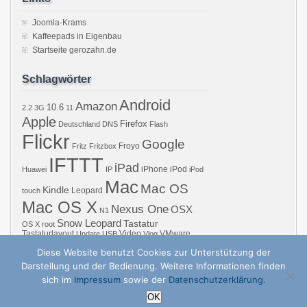
Joomla-Krams
Kaffeepads in Eigenbau
Startseite gerozahn.de
Schlagwörter
Android
Amazon
10.6
2.2
3G
11
Apple
Firefox
Deutschland
DNS
Flash
Flickr
Google
Froyo
Fritz
Fritzbox
IFTTT
iPad
iPhone
iPod
Huawei
IP
iPod
Mac
Mac OS
Kindle
Leopard
touch
Mac OS X
Nexus One
OSX
N1
Snow Leopard
Tastatur
OS X
root
Tastaturlayout
Video
VMware
Update
USB
Vlog
Windows
WiFi
WLAN
YouTube
Diese Website benutzt Cookies zur Unterstützung der
Darstellung und der Bedienung. Weitere Informationen finden
sich im
Impressum
sowie der
Datenschutzerklärung.
Copyright © 2026 GZB – Gero Zahns Blog – ger.oza.hn | Powered by
zBench
a
OK
↑
Nach oben