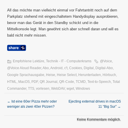
All das möchte man vielleicht einmal vor Fahrtantritt noch auf dem
Parkplatz stehend mit eingeschaltetem Handydisplay ausprobieren,
bevor man das Gerät in den Standby schickt und in die
Mittelkonsole legt. Man gewöhnt sich aber schnell daran und will es
bald nicht mehr missen.
Empfohlene Lektüre
,
Technik - IT - Computerkrams
@Voice
,
@Voice Aloud Reader
,
Abo
,
Android
,
c't
,
Cookies
,
Digital
,
Digital-Abo
,
Google Sprachausgabe
,
Heise
,
Heise Select
,
Herunterladen
,
Hörbuch
,
HTML
,
MacOS
,
PDF
,
QR Journal
,
QR-Code
,
TCMD
,
Text-to-Speech
,
Total
Commander
,
TTS
,
vorlesen
,
WebDAV
,
wget
,
Windows
←
Ist eine 60er Pizza mehr oder
Ejecting external drives in macOS
weniger als zwei 40er Pizzen?
11 “Big Sur”
→
Keine Kommentare möglich.