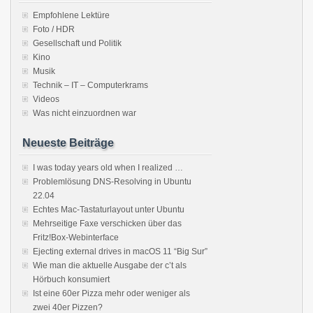
Empfohlene Lektüre
Foto / HDR
Gesellschaft und Politik
Kino
Musik
Technik – IT – Computerkrams
Videos
Was nicht einzuordnen war
Neueste Beiträge
I was today years old when I realized …
Problemlösung DNS-Resolving in Ubuntu
22.04
Echtes Mac-Tastaturlayout unter Ubuntu
Mehrseitige Faxe verschicken über das
Fritz!Box-Webinterface
Ejecting external drives in macOS 11 “Big Sur”
Wie man die aktuelle Ausgabe der c’t als
Hörbuch konsumiert
Ist eine 60er Pizza mehr oder weniger als
zwei 40er Pizzen?