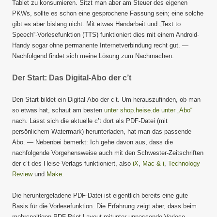
Tablet zu konsumieren. Sitzt man aber am Steuer des eigenen
PKWs, sollte es schon eine gesprochene Fassung sein; eine solche
gibt es aber bislang nicht. Mit etwas Handarbeit und „Text to
Speech“-Vorlesefunktion (TTS) funktioniert dies mit einem Android-
Handy sogar ohne permanente Internetverbindung recht gut. —
Nachfolgend findet sich meine Lösung zum Nachmachen.
Der Start: Das Digital-Abo der c’t
Den Start bildet ein Digital-Abo der c’t. Um herauszufinden, ob man
so etwas hat, schaut am besten
unter shop.heise.de unter „Abo“
nach. Lässt sich die aktuelle c’t dort als PDF-Datei (mit
persönlichem Watermark) herunterladen, hat man das passende
Abo. — Nebenbei bemerkt: Ich gehe davon aus, dass die
nachfolgende Vorgehensweise auch mit den Schwester-Zeitschriften
der c’t des Heise-Verlags funktioniert, also
iX
,
Mac & i
,
Technology
Review
und
Make
.
Die heruntergeladene PDF-Datei ist eigentlich bereits eine gute
Basis für die Vorlesefunktion. Die Erfahrung zeigt aber, dass beim
mehrspaltigen PDF-Print-Layout mitunter unpassende Vorlese-