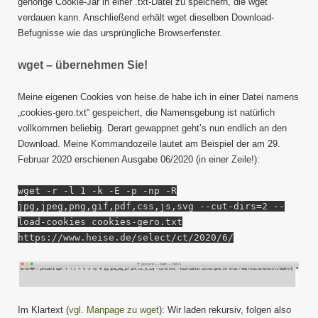
gehörige Cookie-Jar in einer .txt-Datei zu speichern, die wget
verdauen kann. Anschließend erhält wget dieselben Download-
Befugnisse wie das ursprüngliche Browserfenster.
wget – übernehmen Sie!
Meine eigenen Cookies von heise.de habe ich in einer Datei namens
„cookies-gero.txt“ gespeichert, die Namensgebung ist natürlich
vollkommen beliebig. Derart gewappnet geht’s nun endlich an den
Download. Meine Kommandozeile lautet am Beispiel der am 29.
Februar 2020 erschienen Ausgabe 06/2020 (in einer Zeile!):
wget -r -l 1 -k -E -p -np -R
jpg,jpeg,png,gif,pdf,css,js,svg --cut-dirs=2 --
load-cookies cookies-gero.txt
https://www.heise.de/select/ct/2020/6/
Im Klartext (
vgl. Manpage zu wget
): Wir laden rekursiv, folgen also