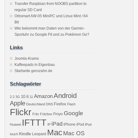
Transfer Raspbian from NOOBS partition to
regular SD Card
Orbsmart AW-05 MiniPC und Linux Mint / 64
Bit
Wie bekommt man Daten von der Garmin-
Sportuhr zu Google Fit und zu Pokémon Go?
Links
Joomla-Krams
Kaffeepads in Eigenbau
Startseite gerozahn.de
Schlagwörter
Android
Amazon
10.6
2.2
3G
11
Apple
Firefox
Deutschland
DNS
Flash
Flickr
Google
Froyo
Fritz
Fritzbox
IFTTT
iPad
iPhone
iPod
Huawei
IP
iPod
Mac
Mac OS
Kindle
Leopard
touch