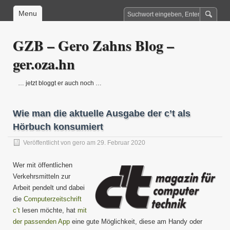
Menu
GZB – Gero Zahns Blog –
ger.oza.hn
… jetzt bloggt er auch noch …
Wie man die aktuelle Ausgabe der c’t als
Hörbuch konsumiert
Veröffentlicht von
gero
am 29. Februar 2020
Wer mit öffentlichen
Verkehrsmitteln zur
Arbeit pendelt und dabei
die
Computerzeitschrift
c’t
lesen möchte, hat
mit
der passenden App
eine gute Möglichkeit, diese am Handy oder