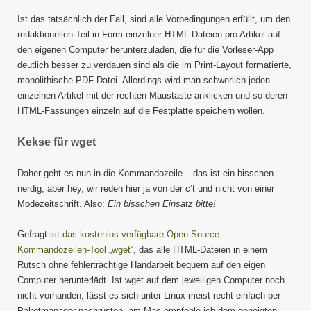
Ist das tatsächlich der Fall, sind alle Vorbedingungen erfüllt, um den
redaktionellen Teil in Form einzelner HTML-Dateien pro Artikel auf
den eigenen Computer herunterzuladen, die für die Vorleser-App
deutlich besser zu verdauen sind als die im Print-Layout formatierte,
monolithische PDF-Datei. Allerdings wird man schwerlich jeden
einzelnen Artikel mit der rechten Maustaste anklicken und so deren
HTML-Fassungen einzeln auf die Festplatte speichern wollen.
Kekse für wget
Daher geht es nun in die Kommandozeile – das ist ein bisschen
nerdig, aber hey, wir reden hier ja von der c’t und nicht von einer
Modezeitschrift. Also:
Ein bisschen Einsatz bitte!
Gefragt ist
das kostenlos verfügbare Open Source-
Kommandozeilen-Tool „wget“
, das alle HTML-Dateien in einem
Rutsch ohne fehlerträchtige Handarbeit bequem auf den eigen
Computer herunterlädt. Ist wget auf dem jeweiligen Computer noch
nicht vorhanden, lässt es sich unter Linux meist recht einfach per
Paketmanager nachrüsten, am Mac empfehle ich dem geneigten