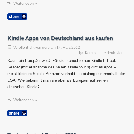
Weiterlesen »
Kindle Apps von Deutschland aus kaufen
Veröffentlicht von
gero
am
14. März 2012
für
Kommentare deaktiviert
Kindle
Kaum ein Europäer weiß: Für die monochromen Kindle-E-Book-
Apps
Reader (mit Ausnahme des neuen Kindle touch) gibt es Apps –
von
meist kleinere Spiele. Amazon vertreibt sie bislang nur innerhalb der
Deuts
aus
USA. Wie bekommt man sie aber als Europäer auf seinen
kaufe
deutschen Kindle?
Weiterlesen »