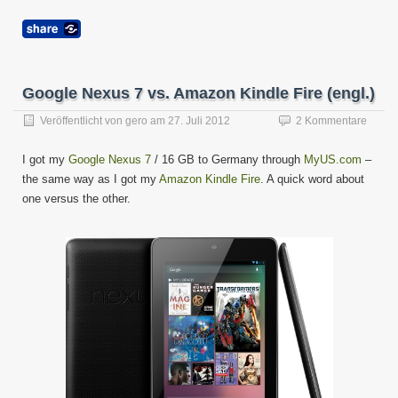
Google Nexus 7 vs. Amazon Kindle Fire (engl.)
Veröffentlicht von
gero
am
27. Juli 2012
2 Kommentare
I got my
Google Nexus 7
/ 16 GB to Germany through
MyUS.com
–
the same way as I got my
Amazon Kindle Fire
. A quick word about
one versus the other.