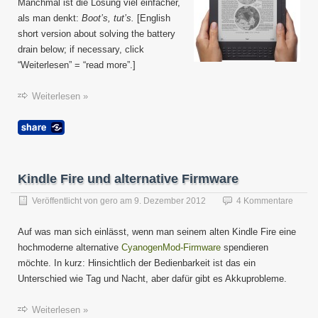
Entla
Manchmal ist die Lösung viel einfacher,
/
als man denkt:
Boot’s, tut’s.
[English
Batter
short version about solving the battery
Drain
drain below; if necessary, click
“Weiterlesen” = “read more”.]
Weiterlesen »
Kindle Fire und alternative Firmware
Veröffentlicht von
gero
am
9. Dezember 2012
4 Kommentare
Auf was man sich einlässt, wenn man seinem alten Kindle Fire eine
hochmoderne alternative
CyanogenMod-Firmware
spendieren
möchte. In kurz: Hinsichtlich der Bedienbarkeit ist das ein
Unterschied wie Tag und Nacht, aber dafür gibt es Akkuprobleme.
Weiterlesen »