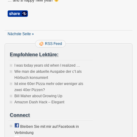
… and a happy new year!
Nächste Seite »
RSS Feed
Empfohlene Lektüre:
I was today years old when I realized …
Wie man die aktuelle Ausgabe der c’t als
Hörbuch konsumiert
Ist eine 60er Pizza mehr oder weniger als
zwei 40er Pizzen?
Bill Maher about Growing Up
Amazon Dash Hack – Elegant
Connect
Bleiben Sie mit mir auf Facebook in
Verbindung