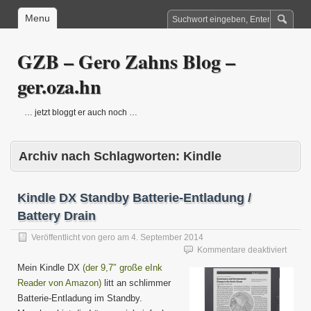
Menu
GZB – Gero Zahns Blog –
ger.oza.hn
… jetzt bloggt er auch noch …
Archiv nach Schlagworten:
Kindle
Kindle DX Standby Batterie-Entladung /
Battery Drain
Veröffentlicht von
gero
am
4. September 2014
für
Kommentare deaktiviert
Kindle
Mein Kindle DX
(der 9,7″ große eInk
DX
Reader von Amazon)
litt an schlimmer
Stand
Batterie-Entladung im Standby.
Batteri