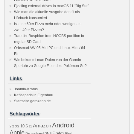
Ejecting external drives in macOS 11 “Big Sur”
Wie man die aktuelle Ausgabe der c’t als
Hörbuch konsumiert
Ist eine 60er Pizza mehr oder weniger als
zwei 40er Pizzen?
Transfer Raspbian from NOOBS partition to
regular SD Card
Orbsmart AW-05 MiniPC und Linux Mint / 64
Bit
Wie bekommt man Daten von der Garmin-
Sportuhr zu Google Fit und zu Pokémon Go?
Links
Joomla-Krams
Kaffeepads in Eigenbau
Startseite gerozahn.de
Schlagwörter
Android
Amazon
10.6
2.2
3G
11
Apple
Firefox
Deutschland
DNS
Flash