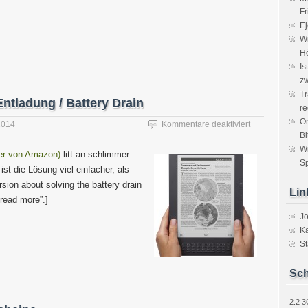
Fr
Ej
Wi
H
Is
zw
Tr
ntladung / Battery Drain
re
Or
für
2014
Kommentare deaktiviert
Bi
Kindle
DX
W
der von Amazon)
litt an schlimmer
Standby
Sp
st die Lösung viel einfacher, als
Batterie-
sion about solving the battery drain
Entladung
Lin
/
“read more”.]
Battery
J
Drain
Ka
St
Sch
2.2
3