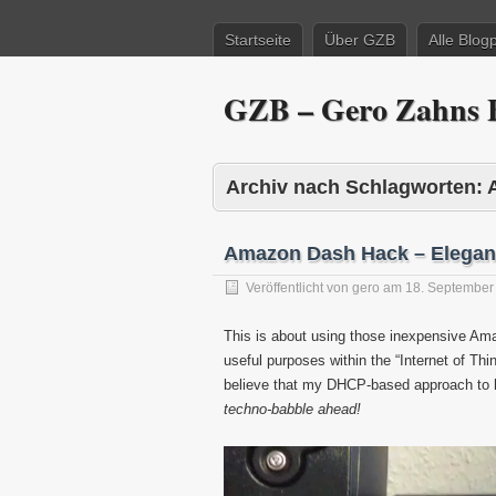
Startseite
Über GZB
Alle Blog
GZB – Gero Zahns B
Archiv nach Schlagworten:
Amazon Dash Hack – Elegan
Veröffentlicht von
gero
am
18. September
This is about using those inexpensive Am
useful purposes within the “Internet of Th
believe that my DHCP-based approach to h
techno-babble ahead!