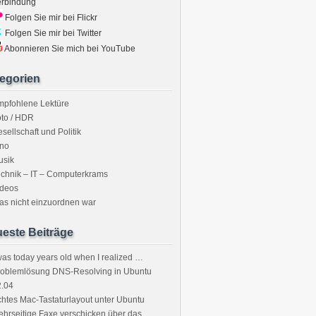
erbindung
Folgen Sie mir bei Flickr
Folgen Sie mir bei Twitter
Abonnieren Sie mich bei YouTube
egorien
mpfohlene Lektüre
to / HDR
sellschaft und Politik
ino
usik
chnik – IT – Computerkrams
ideos
s nicht einzuordnen war
este Beiträge
was today years old when I realized …
roblemlösung DNS-Resolving in Ubuntu
2.04
htes Mac-Tastaturlayout unter Ubuntu
hrseitige Faxe verschicken über das