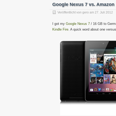
Google Nexus 7 vs. Amazon K
Veröffentlicht von
gero
am
27. Juli 2012
I got my
Google Nexus 7
/ 16 GB to Germ
Kindle Fire
. A quick word about one versus