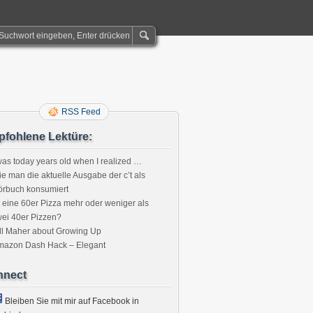
RSS Feed
fohlene Lektüre:
was today years old when I realized …
e man die aktuelle Ausgabe der c’t als
örbuch konsumiert
t eine 60er Pizza mehr oder weniger als
ei 40er Pizzen?
ll Maher about Growing Up
mazon Dash Hack – Elegant
nnect
Bleiben Sie mit mir auf Facebook in