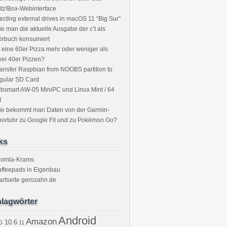
itz!Box-Webinterface
ecting external drives in macOS 11 “Big Sur”
e man die aktuelle Ausgabe der c’t als
örbuch konsumiert
t eine 60er Pizza mehr oder weniger als
ei 40er Pizzen?
ansfer Raspbian from NOOBS partition to
gular SD Card
bsmart AW-05 MiniPC und Linux Mint / 64
t
ie bekommt man Daten von der Garmin-
ortuhr zu Google Fit und zu Pokémon Go?
ks
oomla-Krams
ffeepads in Eigenbau
artseite gerozahn.de
lagwörter
Android
Amazon
10.6
G
11