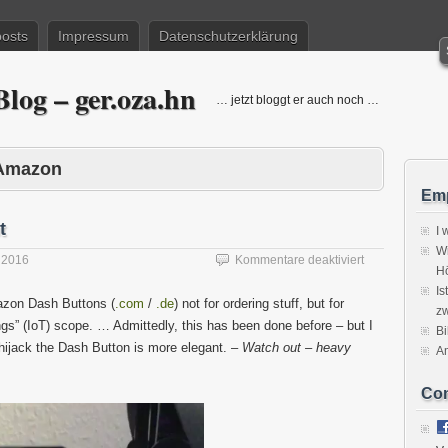
posts
Impressum
Datenschutzerklärung
log – ger.oza.hn
… jetzt bloggt er auch noch …
Amazon
Emp
t
I 
Wi
für
 2016
Kommentare deaktiviert
H
Amazon
Is
Dash
azon Dash Buttons (
.com
/
.de
) not for ordering stuff, but for
zw
Hack
ings” (IoT) scope. … Admittedly, this has been done before – but I
–
Bi
ijack the Dash Button is more elegant. –
Watch out – heavy
Elegant
A
Co