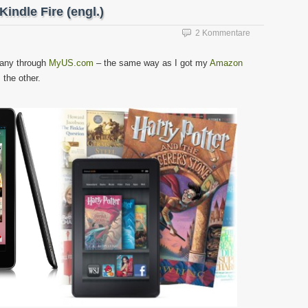
indle Fire (engl.)
2 Kommentare
any through
MyUS.com
– the same way as I got my
Amazon
 the other.