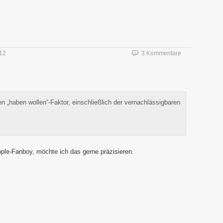
012
3 Kommentare
n „haben wollen“-Faktor, einschließlich der vernachlässigbaren
 Apple-Fanboy, möchte ich das gerne präzisieren.