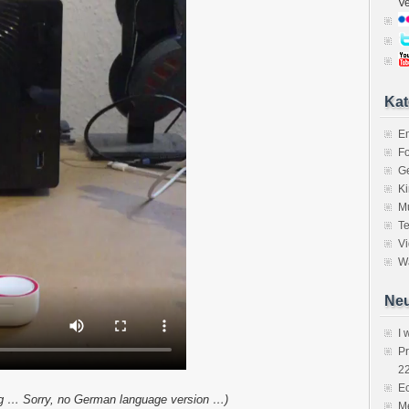
V
Kat
E
Fo
Ge
K
M
Te
V
Wa
Neu
I 
P
2
Ec
g … Sorry, no German language version …)
Me