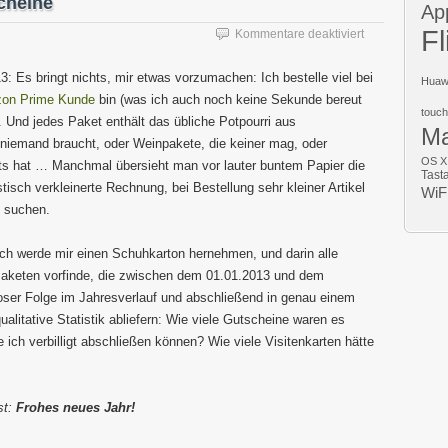
cheine
Ap
Fl
für
Kommentare deaktiviert
Ein
Schuhkarton
: Es bringt nichts, mir etwas vorzumachen: Ich bestelle viel bei
Huaw
voller
on Prime Kunde
bin (was ich auch noch keine Sekunde bereut
Gutscheine
touch
 Und jedes Paket enthält das übliche Potpourri aus
M
e niemand braucht, oder Weinpakete, die keiner mag, oder
OS X
its hat … Manchmal übersieht man vor lauter buntem Papier die
Tast
isch verkleinerte Rechnung, bei Bestellung sehr kleiner Artikel
WiF
t suchen.
 Ich werde mir einen Schuhkarton hernehmen, und darin alle
aketen vorfinde, die zwischen dem 01.01.2013 und dem
oser Folge im Jahresverlauf und abschließend in genau einem
ualitative Statistik abliefern: Wie viele Gutscheine waren es
ich verbilligt abschließen können? Wie viele Visitenkarten hätte
st:
Frohes neues Jahr!