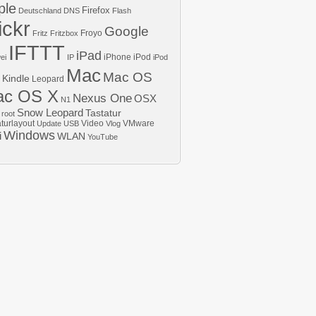
ple
Firefox
Deutschland
DNS
Flash
ickr
Google
Froyo
Fritz
Fritzbox
IFTTT
iPad
iPhone
iPod
ei
IP
iPod
Mac
Mac OS
Kindle
Leopard
ac OS X
Nexus One
OSX
N1
Snow Leopard
Tastatur
root
aturlayout
Video
VMware
Update
USB
Vlog
Windows
i
WLAN
YouTube