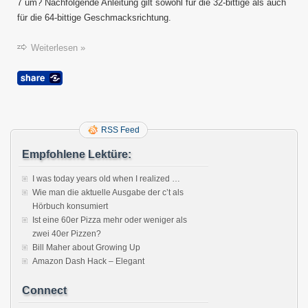
6
7 um? Nachfolgende Anleitung gilt sowohl für die 32-bittige als auch
auf
für die 64-bittige Geschmacksrichtung.
Open
7
Weiterlesen »
umstel
RSS Feed
Empfohlene Lektüre:
I was today years old when I realized …
Wie man die aktuelle Ausgabe der c’t als
Hörbuch konsumiert
Ist eine 60er Pizza mehr oder weniger als
zwei 40er Pizzen?
Bill Maher about Growing Up
Amazon Dash Hack – Elegant
Connect