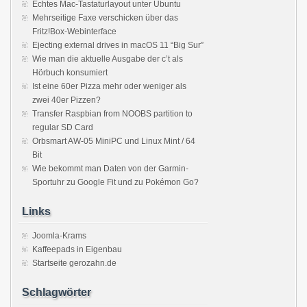
Echtes Mac-Tastaturlayout unter Ubuntu
Mehrseitige Faxe verschicken über das
Fritz!Box-Webinterface
Ejecting external drives in macOS 11 “Big Sur”
Wie man die aktuelle Ausgabe der c’t als
Hörbuch konsumiert
Ist eine 60er Pizza mehr oder weniger als
zwei 40er Pizzen?
Transfer Raspbian from NOOBS partition to
regular SD Card
Orbsmart AW-05 MiniPC und Linux Mint / 64
Bit
Wie bekommt man Daten von der Garmin-
Sportuhr zu Google Fit und zu Pokémon Go?
Links
Joomla-Krams
Kaffeepads in Eigenbau
Startseite gerozahn.de
Schlagwörter