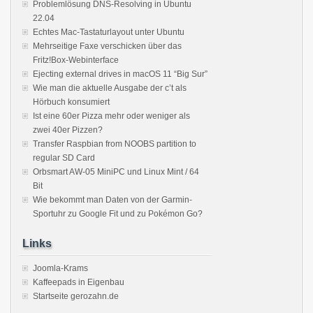
Problemlösung DNS-Resolving in Ubuntu
22.04
Echtes Mac-Tastaturlayout unter Ubuntu
Mehrseitige Faxe verschicken über das
Fritz!Box-Webinterface
Ejecting external drives in macOS 11 “Big Sur”
Wie man die aktuelle Ausgabe der c’t als
Hörbuch konsumiert
Ist eine 60er Pizza mehr oder weniger als
zwei 40er Pizzen?
Transfer Raspbian from NOOBS partition to
regular SD Card
Orbsmart AW-05 MiniPC und Linux Mint / 64
Bit
Wie bekommt man Daten von der Garmin-
Sportuhr zu Google Fit und zu Pokémon Go?
Links
Joomla-Krams
Kaffeepads in Eigenbau
Startseite gerozahn.de