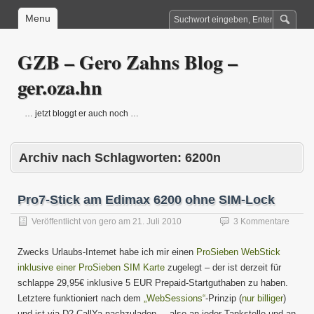
Menu
GZB – Gero Zahns Blog –
ger.oza.hn
… jetzt bloggt er auch noch …
Archiv nach Schlagworten:
6200n
Pro7-Stick am Edimax 6200 ohne SIM-Lock
Veröffentlicht von
gero
am
21. Juli 2010
3 Kommentare
Zwecks Urlaubs-Internet habe ich mir einen
ProSieben WebStick
inklusive einer ProSieben SIM Karte
zugelegt – der ist derzeit für
schlappe 29,95€ inklusive 5 EUR Prepaid-Startguthaben zu haben.
Letztere funktioniert nach dem
„WebSessions“
-Prinzip (
nur billiger
)
und ist via D2 CallYa nachzuladen – also an jeder Tankstelle und an