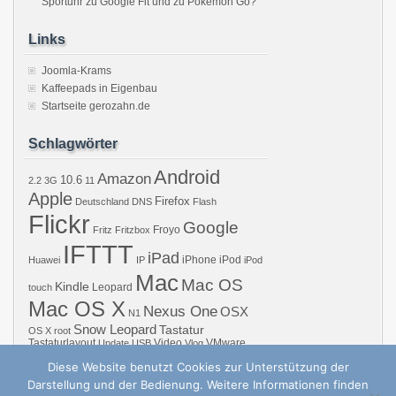
Sportuhr zu Google Fit und zu Pokémon Go?
Links
Joomla-Krams
Kaffeepads in Eigenbau
Startseite gerozahn.de
Schlagwörter
Android
Amazon
10.6
2.2
3G
11
Apple
Firefox
Deutschland
DNS
Flash
Flickr
Google
Froyo
Fritz
Fritzbox
IFTTT
iPad
iPhone
iPod
Huawei
IP
iPod
Mac
Mac OS
Kindle
Leopard
touch
Mac OS X
Nexus One
OSX
N1
Snow Leopard
Tastatur
OS X
root
Tastaturlayout
Video
VMware
Update
USB
Vlog
Windows
WiFi
WLAN
YouTube
Diese Website benutzt Cookies zur Unterstützung der
Darstellung und der Bedienung. Weitere Informationen finden