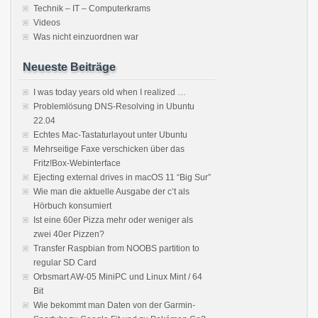
Technik – IT – Computerkrams
Videos
Was nicht einzuordnen war
Neueste Beiträge
I was today years old when I realized …
Problemlösung DNS-Resolving in Ubuntu
22.04
Echtes Mac-Tastaturlayout unter Ubuntu
Mehrseitige Faxe verschicken über das
Fritz!Box-Webinterface
Ejecting external drives in macOS 11 “Big Sur”
Wie man die aktuelle Ausgabe der c’t als
Hörbuch konsumiert
Ist eine 60er Pizza mehr oder weniger als
zwei 40er Pizzen?
Transfer Raspbian from NOOBS partition to
regular SD Card
Orbsmart AW-05 MiniPC und Linux Mint / 64
Bit
Wie bekommt man Daten von der Garmin-