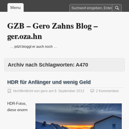
Menu
GZB – Gero Zahns Blog –
ger.oza.hn
… jetzt bloggt er auch noch …
Archiv nach Schlagworten:
A470
HDR für Anfänger und wenig Geld
Veröffentlicht von
gero
am
9. September 2012
2 Kommentare
HDR-Fotos,
diese enorm