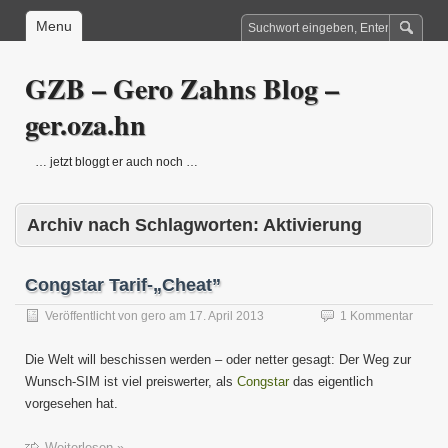
Menu
GZB – Gero Zahns Blog –
ger.oza.hn
… jetzt bloggt er auch noch …
Archiv nach Schlagworten:
Aktivierung
Congstar Tarif-„Cheat”
Veröffentlicht von
gero
am
17. April 2013
1 Kommentar
Die Welt will beschissen werden – oder netter gesagt: Der Weg zur
Wunsch-SIM ist viel preiswerter, als
Congstar
das eigentlich
vorgesehen hat.
Weiterlesen »