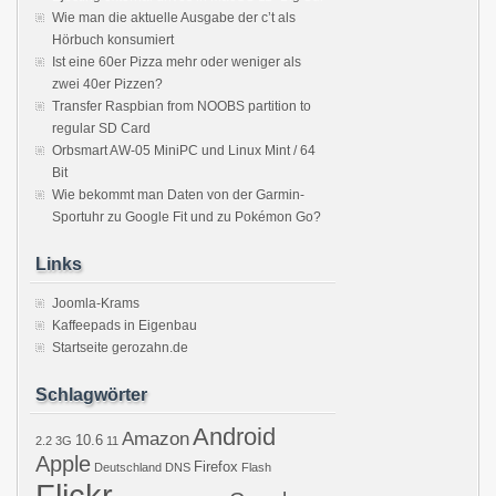
Wie man die aktuelle Ausgabe der c’t als
Hörbuch konsumiert
Ist eine 60er Pizza mehr oder weniger als
zwei 40er Pizzen?
Transfer Raspbian from NOOBS partition to
regular SD Card
Orbsmart AW-05 MiniPC und Linux Mint / 64
Bit
Wie bekommt man Daten von der Garmin-
Sportuhr zu Google Fit und zu Pokémon Go?
Links
Joomla-Krams
Kaffeepads in Eigenbau
Startseite gerozahn.de
Schlagwörter
Android
Amazon
10.6
2.2
3G
11
Apple
Firefox
Deutschland
DNS
Flash
Flickr