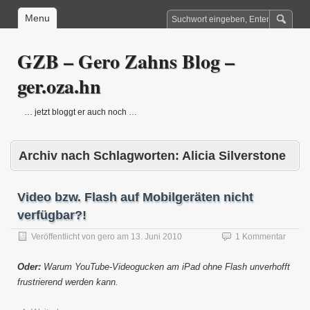
Menu
GZB – Gero Zahns Blog –
ger.oza.hn
… jetzt bloggt er auch noch …
Archiv nach Schlagworten:
Alicia Silverstone
Video bzw. Flash auf Mobilgeräten nicht
verfügbar?!
Veröffentlicht von
gero
am
13. Juni 2010
1 Kommentar
Oder:
Warum YouTube-Videogucken am iPad ohne Flash unverhofft
frustrierend werden kann.