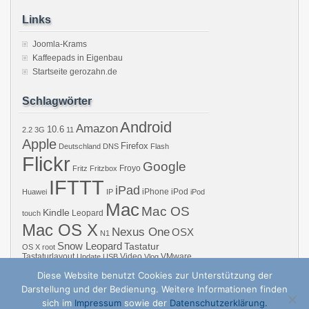
Links
Joomla-Krams
Kaffeepads in Eigenbau
Startseite gerozahn.de
Schlagwörter
Android
Amazon
10.6
2.2
3G
11
Apple
Firefox
Deutschland
DNS
Flash
Flickr
Google
Froyo
Fritz
Fritzbox
IFTTT
iPad
iPhone
iPod
Huawei
IP
iPod
Mac
Mac OS
Kindle
Leopard
touch
Mac OS X
Nexus One
OSX
N1
Snow Leopard
Tastatur
OS X
root
Tastaturlayout
Video
VMware
Update
USB
Vlog
Windows
WiFi
WLAN
YouTube
Diese Website benutzt Cookies zur Unterstützung der
Darstellung und der Bedienung. Weitere Informationen finden
sich im
Impressum
sowie der
Datenschutzerklärung.