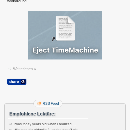
macO
workaround.
11
“Big
Sur”
Weiterlesen »
RSS Feed
Empfohlene Lektüre:
I was today years old when I realized …