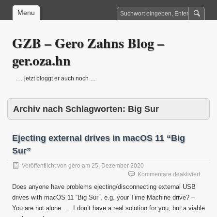
Menu
GZB – Gero Zahns Blog –
ger.oza.hn
… jetzt bloggt er auch noch …
Archiv nach Schlagworten:
Big Sur
Ejecting external drives in macOS 11 “Big
Sur”
Veröffentlicht von
gero
am
25. Dezember 2020
für
Kommentare deaktiviert
Ejecti
Does anyone have problems ejecting/disconnecting external USB
extern
drives with macOS 11 “Big Sur”, e.g. your Time Machine drive? –
drives
You are not alone. … I don’t have a real solution for you, but a viable
in