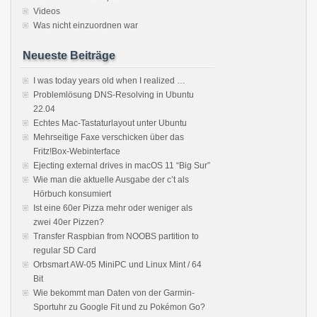
Videos
Was nicht einzuordnen war
Neueste Beiträge
I was today years old when I realized …
Problemlösung DNS-Resolving in Ubuntu
22.04
Echtes Mac-Tastaturlayout unter Ubuntu
Mehrseitige Faxe verschicken über das
Fritz!Box-Webinterface
Ejecting external drives in macOS 11 “Big Sur”
Wie man die aktuelle Ausgabe der c’t als
Hörbuch konsumiert
Ist eine 60er Pizza mehr oder weniger als
zwei 40er Pizzen?
Transfer Raspbian from NOOBS partition to
regular SD Card
Orbsmart AW-05 MiniPC und Linux Mint / 64
Bit
Wie bekommt man Daten von der Garmin-
Sportuhr zu Google Fit und zu Pokémon Go?