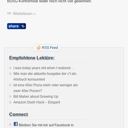
BDSG-Konformität leider noch nicht viel gewonnen.
Weiterlesen »
RSS Feed
Empfohlene Lektüre:
I was today years old when I realized …
Wie man die aktuelle Ausgabe der c’t als
Hörbuch konsumiert
Ist eine 60er Pizza mehr oder weniger als
zwei 40er Pizzen?
Bill Maher about Growing Up
Amazon Dash Hack – Elegant
Connect
Bleiben Sie mit mir auf Facebook in