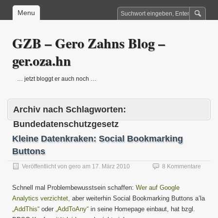
Menu
GZB – Gero Zahns Blog –
ger.oza.hn
… jetzt bloggt er auch noch …
Archiv nach Schlagworten:
Bundedatenschutzgesetz
Kleine Datenkraken: Social Bookmarking
Buttons
Veröffentlicht von
gero
am
17. März 2010
8 Kommentare
Schnell mal Problembewusstsein schaffen:
Wer auf Google
Analytics verzichtet,
aber weiterhin Social Bookmarking Buttons a’la
„AddThis“
oder
„AddToAny“
in seine Homepage einbaut, hat bzgl.