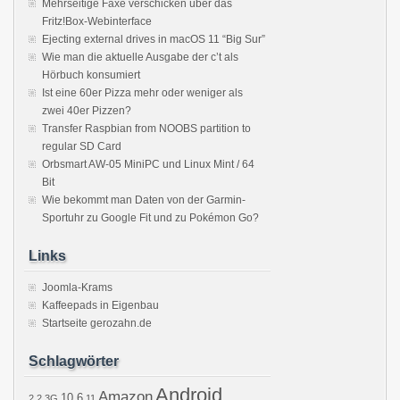
Mehrseitige Faxe verschicken über das
Fritz!Box-Webinterface
Ejecting external drives in macOS 11 “Big Sur”
Wie man die aktuelle Ausgabe der c’t als
Hörbuch konsumiert
Ist eine 60er Pizza mehr oder weniger als
zwei 40er Pizzen?
Transfer Raspbian from NOOBS partition to
regular SD Card
Orbsmart AW-05 MiniPC und Linux Mint / 64
Bit
Wie bekommt man Daten von der Garmin-
Sportuhr zu Google Fit und zu Pokémon Go?
Links
Joomla-Krams
Kaffeepads in Eigenbau
Startseite gerozahn.de
Schlagwörter
Android
Amazon
10.6
2.2
3G
11