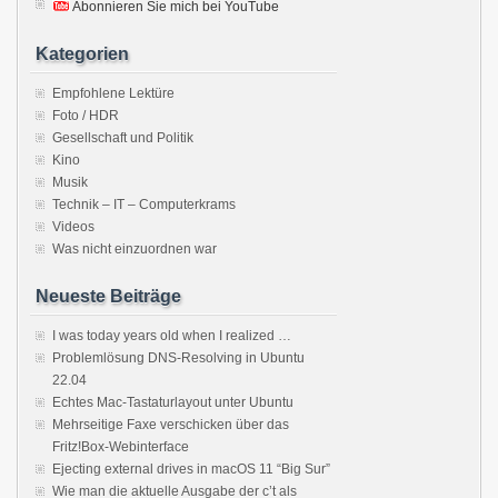
Abonnieren Sie mich bei YouTube
Kategorien
Empfohlene Lektüre
Foto / HDR
Gesellschaft und Politik
Kino
Musik
Technik – IT – Computerkrams
Videos
Was nicht einzuordnen war
Neueste Beiträge
I was today years old when I realized …
Problemlösung DNS-Resolving in Ubuntu
22.04
Echtes Mac-Tastaturlayout unter Ubuntu
Mehrseitige Faxe verschicken über das
Fritz!Box-Webinterface
Ejecting external drives in macOS 11 “Big Sur”
Wie man die aktuelle Ausgabe der c’t als