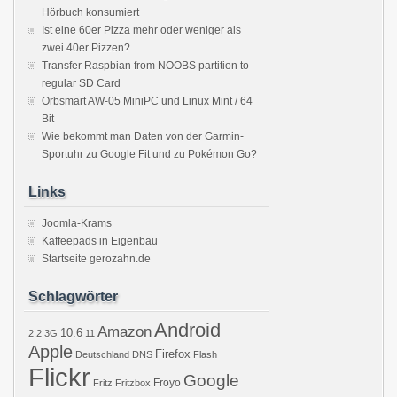
Hörbuch konsumiert
Ist eine 60er Pizza mehr oder weniger als
zwei 40er Pizzen?
Transfer Raspbian from NOOBS partition to
regular SD Card
Orbsmart AW-05 MiniPC und Linux Mint / 64
Bit
Wie bekommt man Daten von der Garmin-
Sportuhr zu Google Fit und zu Pokémon Go?
Links
Joomla-Krams
Kaffeepads in Eigenbau
Startseite gerozahn.de
Schlagwörter
Android
Amazon
10.6
2.2
3G
11
Apple
Firefox
Deutschland
DNS
Flash
Flickr
Google
Froyo
Fritz
Fritzbox