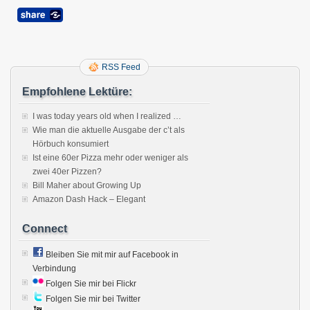
halb
so
schli
RSS Feed
Empfohlene Lektüre:
I was today years old when I realized …
Wie man die aktuelle Ausgabe der c’t als
Hörbuch konsumiert
Ist eine 60er Pizza mehr oder weniger als
zwei 40er Pizzen?
Bill Maher about Growing Up
Amazon Dash Hack – Elegant
Connect
Bleiben Sie mit mir auf Facebook in
Verbindung
Folgen Sie mir bei Flickr
Folgen Sie mir bei Twitter