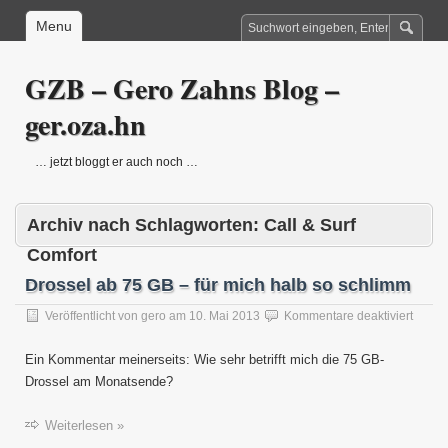
Menu
GZB – Gero Zahns Blog –
ger.oza.hn
… jetzt bloggt er auch noch …
Archiv nach Schlagworten:
Call & Surf
Comfort
Drossel ab 75 GB – für mich halb so schlimm
für
Veröffentlicht von
gero
am
10. Mai 2013
Kommentare deaktiviert
Drosse
ab
Ein Kommentar meinerseits: Wie sehr betrifft mich die 75 GB-
75
Drossel am Monatsende?
GB
–
für
Weiterlesen »
mich