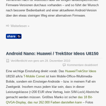
Firmware-Versionen durchaus vorhanden – und so führt der Wunsch
nach besserer Bedienbarkeit und einer aktuelleren Android-Version
über den etwas steinigen Weg einer alternativen Firmware.
Weiterlesen »
Android Nano: Huawei / TrekStor Ideos U8150
Veröffentlicht von
gero
am
28. Dezember 2010
für
Kommentare deaktiviert
Andro
Eine wichtige Einstufung direkt vorab: Das
Huawei/TrekStor Ideos
Nano:
U8150 a/k/a
T-Mobile Comet
ist kein Mobile-Office-/Multimedia-
Huawe
Bolide, sondern ein Einsteiger-Androide – bzw. in meinem Fall ein
/
TrekSt
Zweitgerät. Insofern muss jedem klar sein, dass in dieser
Ideos
Leistungsklasse (<200 EUR ohne Vertrag, kein SIM-Lock) Abstriche
U815
gemacht werden müssen. Größtes Manko ist sicher
das 18 Bit-
QVGA-Display, das nur 262.000 Farben darstellen kann
– Fotos