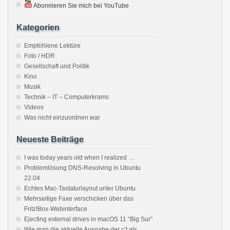
Abonnieren Sie mich bei YouTube
Kategorien
Empfohlene Lektüre
Foto / HDR
Gesellschaft und Politik
Kino
Musik
Technik – IT – Computerkrams
Videos
Was nicht einzuordnen war
Neueste Beiträge
I was today years old when I realized …
Problemlösung DNS-Resolving in Ubuntu
22.04
Echtes Mac-Tastaturlayout unter Ubuntu
Mehrseitige Faxe verschicken über das
Fritz!Box-Webinterface
Ejecting external drives in macOS 11 “Big Sur”
Wie man die aktuelle Ausgabe der c’t als