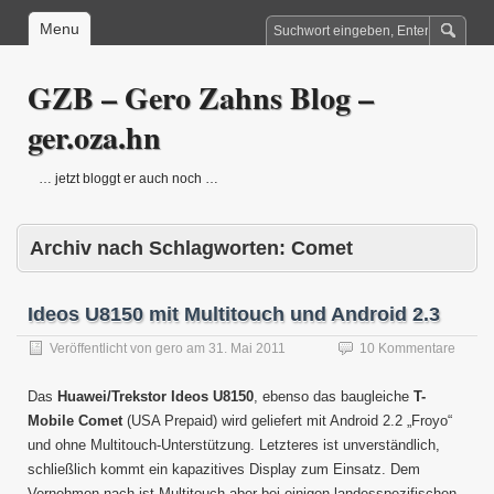
Menu
GZB – Gero Zahns Blog –
ger.oza.hn
… jetzt bloggt er auch noch …
Archiv nach Schlagworten:
Comet
Ideos U8150 mit Multitouch und Android 2.3
Veröffentlicht von
gero
am
31. Mai 2011
10 Kommentare
Das
Huawei/Trekstor Ideos U8150
, ebenso das baugleiche
T-
Mobile Comet
(USA Prepaid) wird geliefert mit Android 2.2 „Froyo“
und ohne Multitouch-Unterstützung. Letzteres ist unverständlich,
schließlich kommt ein kapazitives Display zum Einsatz. Dem
Vernehmen nach ist Multitouch aber bei einigen landesspezifischen