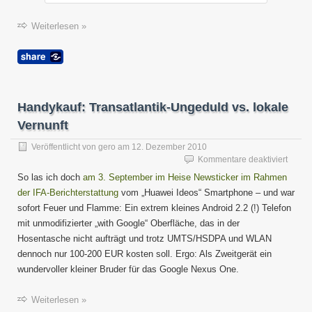
Weiterlesen »
Handykauf: Transatlantik-Ungeduld vs. lokale
Vernunft
Veröffentlicht von
gero
am
12. Dezember 2010
für
Kommentare deaktiviert
Handy
So las ich doch
am 3. September im Heise Newsticker im Rahmen
Transa
der IFA-Berichterstattung
vom „Huawei Ideos“ Smartphone – und war
Unged
sofort Feuer und Flamme: Ein extrem kleines Android 2.2 (!) Telefon
vs.
lokale
mit unmodifizierter „with Google“ Oberfläche, das in der
Vernun
Hosentasche nicht aufträgt und trotz UMTS/HSDPA und WLAN
dennoch nur 100-200 EUR kosten soll. Ergo: Als Zweitgerät ein
wundervoller kleiner Bruder für das Google Nexus One.
Weiterlesen »