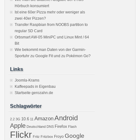
Hörbuch konsumiert
Ist eine 60er Pizza mehr oder weniger als
zwei 40er Pizzen?
Transfer Raspbian from NOOBS partition to
regular SD Card
Orbsmart AW-05 MiniPC und Linux Mint / 64
Bit
Wie bekommt man Daten von der Garmin-
Sportuhr zu Google Fit und zu Pokémon Go?
Links
Joomla-Krams
Kaffeepads in Eigenbau
Startseite gerozahn.de
Schlagwörter
Android
Amazon
10.6
2.2
3G
11
Apple
Firefox
Deutschland
DNS
Flash
Flickr
Google
Froyo
Fritz
Fritzbox