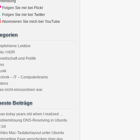
erbindung
Folgen Sie mir bei Flickr
Folgen Sie mir bei Twitter
Abonnieren Sie mich bei YouTube
egorien
mpfohlene Lektüre
to / HDR
sellschaft und Politik
ino
usik
chnik – IT – Computerkrams
ideos
s nicht einzuordnen war
este Beiträge
was today years old when I realized …
roblemlösung DNS-Resolving in Ubuntu
2.04
htes Mac-Tastaturlayout unter Ubuntu
hrseitige Faxe verschicken über das