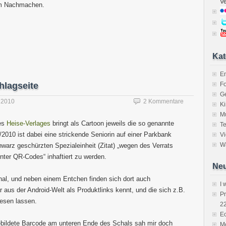
V
um Nachmachen.
Kat
E
hlagseite
Fo
Ge
 2010
2 Kommentare
K
M
es
Heise-Verlages
bringt als Cartoon jeweils die so genannte
Te
/2010 ist dabei eine strickende Seniorin auf einer Parkbank
V
Wa
schwarz geschürzten Spezialeinheit (Zitat) „wegen des Verrats
nter QR-Codes“ inhaftiert zu werden.
Neu
al, und neben einem Entchen finden sich dort auch
I 
aus der Android-Welt als Produktlinks kennt, und die sich z.B.
P
esen lassen.
2
Ec
ebildete Barcode am unteren Ende des Schals sah mir doch
Me