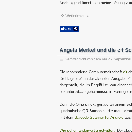
Nachfolgend findet sich meine Lösung z
Weiterlesen »
Angela Merkel und die c’t Sc
Veröffentlicht von
gero
am
26. September
Die renommierte Computerzeitschrift
c’t
d
„Schlagseite“. In der aktuellen Ausgabe 21
dargestellt, die im Begriff ist, von einer 
brisanter Staatsgeheimnisse in Form getar
Denn die Oma strickt gerade an einem Sch
quadratische QR-Barcodes, die man primär 
mit dem
Barcode Scanner für Android
ausl
Wie schon anderweitig getwittert
: Der abg