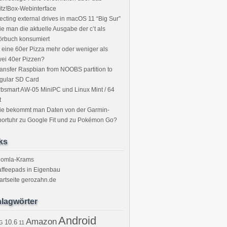
itz!Box-Webinterface
ecting external drives in macOS 11 “Big Sur”
e man die aktuelle Ausgabe der c’t als
örbuch konsumiert
t eine 60er Pizza mehr oder weniger als
ei 40er Pizzen?
ansfer Raspbian from NOOBS partition to
gular SD Card
bsmart AW-05 MiniPC und Linux Mint / 64
t
ie bekommt man Daten von der Garmin-
ortuhr zu Google Fit und zu Pokémon Go?
ks
oomla-Krams
ffeepads in Eigenbau
artseite gerozahn.de
lagwörter
Android
Amazon
10.6
G
11