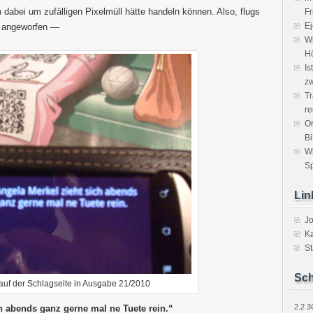
ch dabei um zufälligen Pixelmüll hätte handeln können. Also, flugs
Fr
Ej
 angeworfen —
Wi
H
Is
zw
Tr
re
Or
Bi
W
Sp
Lin
J
Ka
St
Sch
auf der Schlagseite in Ausgabe 21/2010
2.2
3
h abends ganz gerne mal ne Tuete rein.“