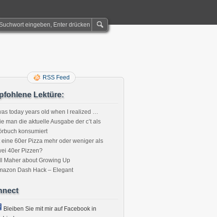
RSS Feed
fohlene Lektüre:
was today years old when I realized …
e man die aktuelle Ausgabe der c’t als
örbuch konsumiert
t eine 60er Pizza mehr oder weniger als
ei 40er Pizzen?
ll Maher about Growing Up
mazon Dash Hack – Elegant
nnect
Bleiben Sie mit mir auf Facebook in