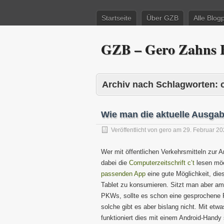
Startseite
Über GZB
Alle Blog
GZB – Gero Zahns B
Archiv nach Schlagworten:
c
Wie man die aktuelle Ausgab
Veröffentlicht von
gero
am
29. Februar 2
Wer mit öffentlichen Verkehrsmitteln zur A
dabei die
Computerzeitschrift c’t
lesen mö
passenden App
eine gute Möglichkeit, di
Tablet zu konsumieren. Sitzt man aber am
PKWs, sollte es schon eine gesprochene 
solche gibt es aber bislang nicht. Mit etw
funktioniert dies mit einem Android-Handy