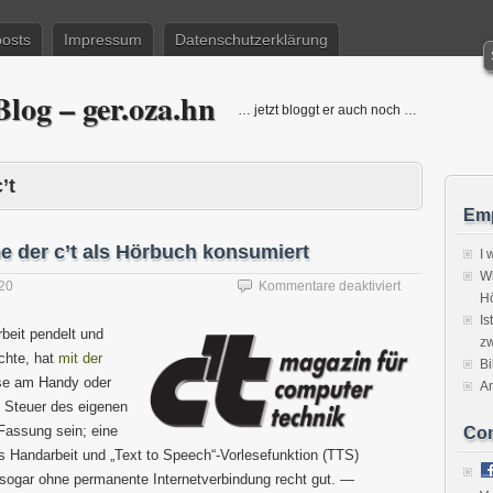
posts
Impressum
Datenschutzerklärung
log – ger.oza.hn
… jetzt bloggt er auch noch …
’t
Emp
e der c’t als Hörbuch konsumiert
I 
Wi
für
020
Kommentare deaktiviert
H
Wie
Is
man
rbeit pendelt und
zw
die
chte, hat
mit der
aktuelle
Bi
ese am Handy oder
Ausgabe
A
der
 Steuer des eigenen
c’t
Fassung sein; eine
Co
als
as Handarbeit und „Text to Speech“-Vorlesefunktion (TTS)
Hörbuch
 sogar ohne permanente Internetverbindung recht gut. —
konsumiert