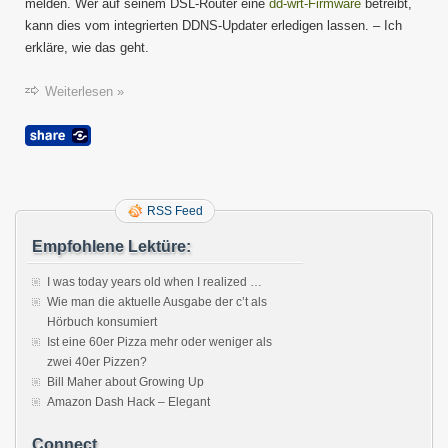
melden. Wer auf seinem DSL-Router eine
dd-wrt-Firmware
betreibt,
kann dies vom integrierten DDNS-Updater erledigen lassen. – Ich
erkläre, wie das geht.
Weiterlesen »
RSS Feed
Empfohlene Lektüre:
I was today years old when I realized …
Wie man die aktuelle Ausgabe der c’t als
Hörbuch konsumiert
Ist eine 60er Pizza mehr oder weniger als
zwei 40er Pizzen?
Bill Maher about Growing Up
Amazon Dash Hack – Elegant
Connect