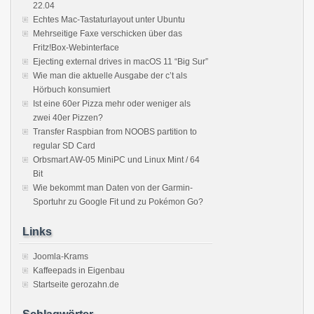
22.04
Echtes Mac-Tastaturlayout unter Ubuntu
Mehrseitige Faxe verschicken über das
Fritz!Box-Webinterface
Ejecting external drives in macOS 11 “Big Sur”
Wie man die aktuelle Ausgabe der c’t als
Hörbuch konsumiert
Ist eine 60er Pizza mehr oder weniger als
zwei 40er Pizzen?
Transfer Raspbian from NOOBS partition to
regular SD Card
Orbsmart AW-05 MiniPC und Linux Mint / 64
Bit
Wie bekommt man Daten von der Garmin-
Sportuhr zu Google Fit und zu Pokémon Go?
Links
Joomla-Krams
Kaffeepads in Eigenbau
Startseite gerozahn.de