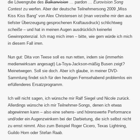
die Löwengrube des
Balkanvision
… pardon …
Eurovision Song
Contest
zu werfen. Aber der deutsche Teilnehmersong 2009 „Miss
Kiss Kiss Bang“ von Alex Christensen ist (man verzeihe mir den aus
tiefster Überzeugung gesprochenen Kraftausdruck) schlichtweg
scheiße
– und hat in meinen Augen ausdrücklich keinerlei
Gewinnpotenzial. Ich mag mich irren – bitte, wie gern würde ich mich
in diesem Fall irren.
Nun gut: Dita von Teese soll es nun retten, indem sie (immerhin
medienwirksam angesagt) La-Toya-Jackson-mäßig Busen zeigt?
Meinetwegen. Soll sie doch. Aber ich glaube, in meiner DVD-
Sammlung findet sich für den heutigen Fernsehabend problemlos ein
erfüllenderes Ersatzprogramm.
Ich will nicht sagen, ich wünsche mir Ralf Siegel und Nicole zurück.
Allerdings wünsche ich mir Teilnehmer-Songs, denen ich etwas
abgewinnen kann – also eine sehens- und hörenswerte Performance
und/oder ein Augenzwinkern bei der Darbietung, die sich selbst nicht
zu ernst nimmt. Also zum Beispiel Roger Cicero, Texas Lightning,
Guildo Horn oder Stefan Raab.