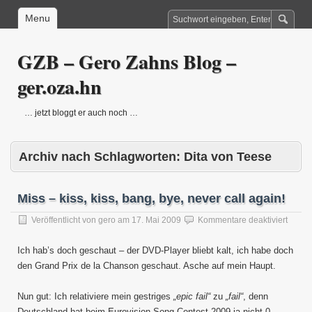
Menu
GZB – Gero Zahns Blog –
ger.oza.hn
… jetzt bloggt er auch noch …
Archiv nach Schlagworten:
Dita von Teese
Miss – kiss, kiss, bang, bye, never call again!
für
Veröffentlicht von
gero
am
17. Mai 2009
Kommentare deaktiviert
Miss
–
Ich hab’s doch geschaut – der DVD-Player bliebt kalt, ich habe doch
kiss,
den Grand Prix de la Chanson geschaut. Asche auf mein Haupt.
kiss,
bang,
bye,
Nun gut: Ich relativiere mein gestriges
„epic fail“
zu
„fail“
, denn
never
Deutschland hat beim Eurovision Song Contest 2009 ja nicht 0