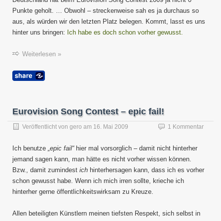
call
Punkte geholt. … Obwohl – streckenweise sah es ja durchaus so
again!
aus, als würden wir den letzten Platz belegen. Kommt, lasst es uns
hinter uns bringen:
Ich habe es doch schon vorher gewusst.
Weiterlesen »
Eurovision Song Contest – epic fail!
Veröffentlicht von
gero
am
16. Mai 2009
1 Kommentar
Ich benutze
„epic fail“
hier mal vorsorglich – damit nicht hinterher
jemand sagen kann, man hätte es nicht vorher wissen können.
Bzw., damit zumindest
ich
hinterhersagen kann, dass ich es vorher
schon gewusst habe. Wenn ich mich irren sollte, krieche ich
hinterher gerne öffentlichkeitswirksam zu Kreuze.
Allen beteiligten Künstlern meinen tiefsten Respekt, sich selbst in