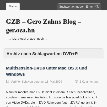
Menu
GZB – Gero Zahns Blog –
ger.oza.hn
… jetzt bloggt er auch noch …
Archiv nach Schlagworten:
DVD+R
Multisession-DVDs unter Mac OS X und
Windows
Veröffentlicht von
gero
am
18. Mai 2009
2 Kommentare
Mitunter möchte man DVDs nicht in einem Rutsch beschreiben,
sondern in mehreren Anläufen. Ich spreche hier ausdrücklich nicht
von Video-DVDs, die in DVD-Rekordern (auch „DVRs“ genannt, im