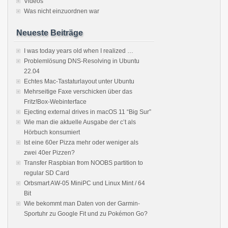
Videos
Was nicht einzuordnen war
Neueste Beiträge
I was today years old when I realized …
Problemlösung DNS-Resolving in Ubuntu
22.04
Echtes Mac-Tastaturlayout unter Ubuntu
Mehrseitige Faxe verschicken über das
Fritz!Box-Webinterface
Ejecting external drives in macOS 11 “Big Sur”
Wie man die aktuelle Ausgabe der c’t als
Hörbuch konsumiert
Ist eine 60er Pizza mehr oder weniger als
zwei 40er Pizzen?
Transfer Raspbian from NOOBS partition to
regular SD Card
Orbsmart AW-05 MiniPC und Linux Mint / 64
Bit
Wie bekommt man Daten von der Garmin-
Sportuhr zu Google Fit und zu Pokémon Go?