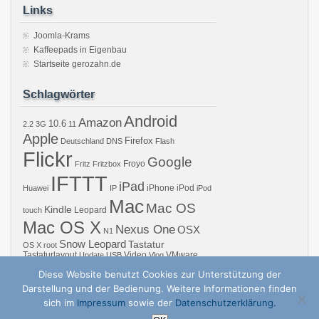
Links
Joomla-Krams
Kaffeepads in Eigenbau
Startseite gerozahn.de
Schlagwörter
Android
Amazon
10.6
2.2
3G
11
Apple
Firefox
Deutschland
DNS
Flash
Flickr
Google
Froyo
Fritz
Fritzbox
IFTTT
iPad
iPhone
iPod
Huawei
IP
iPod
Mac
Mac OS
Kindle
Leopard
touch
Mac OS X
Nexus One
OSX
N1
Snow Leopard
Tastatur
OS X
root
Tastaturlayout
Video
VMware
Update
USB
Vlog
Windows
WiFi
WLAN
YouTube
Diese Website benutzt Cookies zur Unterstützung der
Darstellung und der Bedienung. Weitere Informationen finden
sich im
Impressum
sowie der
Datenschutzerklärung.