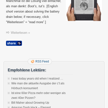
Entla
Manchmal ist die Lösung viel einfacher,
/
als man denkt:
Boot’s, tut’s.
[English
Batter
short version about solving the battery
Drain
drain below; if necessary, click
“Weiterlesen” = “read more”.]
Weiterlesen »
RSS Feed
Empfohlene Lektüre:
I was today years old when I realized …
Wie man die aktuelle Ausgabe der c’t als
Hörbuch konsumiert
Ist eine 60er Pizza mehr oder weniger als
zwei 40er Pizzen?
Bill Maher about Growing Up
Amazon Dash Hack – Elegant