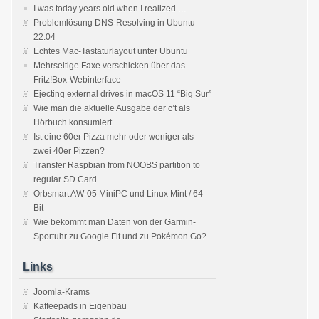
I was today years old when I realized …
Problemlösung DNS-Resolving in Ubuntu
22.04
Echtes Mac-Tastaturlayout unter Ubuntu
Mehrseitige Faxe verschicken über das
Fritz!Box-Webinterface
Ejecting external drives in macOS 11 “Big Sur”
Wie man die aktuelle Ausgabe der c’t als
Hörbuch konsumiert
Ist eine 60er Pizza mehr oder weniger als
zwei 40er Pizzen?
Transfer Raspbian from NOOBS partition to
regular SD Card
Orbsmart AW-05 MiniPC und Linux Mint / 64
Bit
Wie bekommt man Daten von der Garmin-
Sportuhr zu Google Fit und zu Pokémon Go?
Links
Joomla-Krams
Kaffeepads in Eigenbau