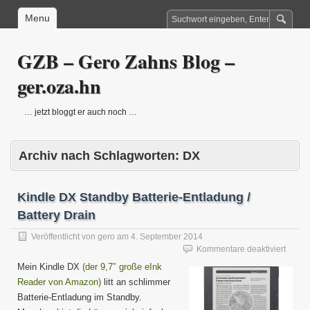
Menu
GZB – Gero Zahns Blog –
ger.oza.hn
… jetzt bloggt er auch noch …
Archiv nach Schlagworten:
DX
Kindle DX Standby Batterie-Entladung /
Battery Drain
Veröffentlicht von
gero
am
4. September 2014
für
Kommentare deaktiviert
Kindle
Mein Kindle DX
(der 9,7″ große eInk
DX
Reader von Amazon)
litt an schlimmer
Stand
Batterie-Entladung im Standby.
Batteri