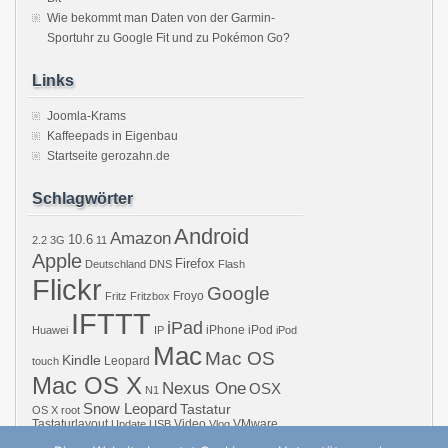
Wie bekommt man Daten von der Garmin-
Sportuhr zu Google Fit und zu Pokémon Go?
Links
Joomla-Krams
Kaffeepads in Eigenbau
Startseite gerozahn.de
Schlagwörter
Android
Amazon
10.6
2.2
3G
11
Apple
Firefox
Deutschland
DNS
Flash
Flickr
Google
Froyo
Fritz
Fritzbox
IFTTT
iPad
iPhone
iPod
Huawei
IP
iPod
Mac
Mac OS
Kindle
Leopard
touch
Mac OS X
Nexus One
OSX
N1
Snow Leopard
Tastatur
OS X
root
Tastaturlayout
Video
VMware
Update
USB
Vlog
Windows
WiFi
WLAN
YouTube