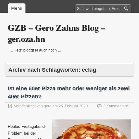
Menu
GZB – Gero Zahns Blog –
ger.oza.hn
… jetzt bloggt er auch noch …
Archiv nach Schlagworten:
eckig
Ist eine 60er Pizza mehr oder weniger als zwei
40er Pizzen?
Veröffentlicht von
gero
am
26. Februar 2020
3 Kommentare
Reales Freitagabend-
Problem bei der