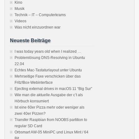
Kino
Musik
Technik – IT – Computerkrams
Videos
Was nicht einzuordnen war
Neueste Beiträge
I was today years old when I realized …
Problemlösung DNS-Resolving in Ubuntu
22.04
Echtes Mac-Tastaturlayout unter Ubuntu
Mehrseitige Faxe verschicken über das
Fritz!Box-Webinterface
Ejecting external drives in macOS 11 “Big Sur”
Wie man die aktuelle Ausgabe der c’t als
Hörbuch konsumiert
Ist eine 60er Pizza mehr oder weniger als
zwei 40er Pizzen?
Transfer Raspbian from NOOBS partition to
regular SD Card
Orbsmart AW-05 MiniPC und Linux Mint / 64
Bit