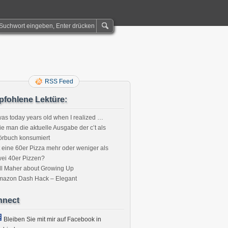
RSS Feed
fohlene Lektüre:
was today years old when I realized …
e man die aktuelle Ausgabe der c’t als
örbuch konsumiert
t eine 60er Pizza mehr oder weniger als
ei 40er Pizzen?
ll Maher about Growing Up
mazon Dash Hack – Elegant
nnect
Bleiben Sie mit mir auf Facebook in