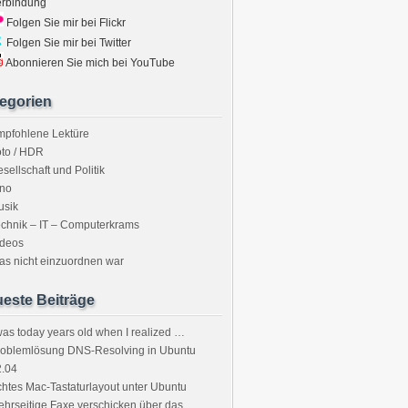
erbindung
Folgen Sie mir bei Flickr
Folgen Sie mir bei Twitter
Abonnieren Sie mich bei YouTube
egorien
mpfohlene Lektüre
to / HDR
sellschaft und Politik
ino
usik
chnik – IT – Computerkrams
ideos
s nicht einzuordnen war
este Beiträge
was today years old when I realized …
roblemlösung DNS-Resolving in Ubuntu
2.04
htes Mac-Tastaturlayout unter Ubuntu
hrseitige Faxe verschicken über das