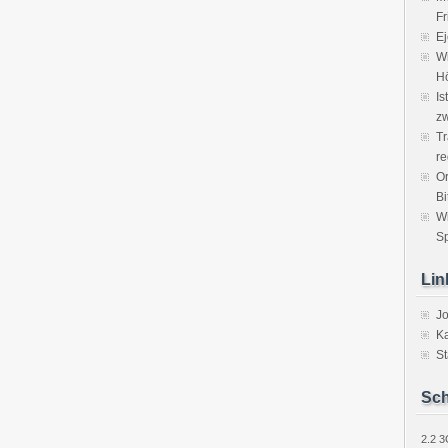
Fr
Ej
Wi
H
Is
zw
Tr
re
Or
Bi
W
Sp
Lin
J
Ka
St
Sch
2.2
3