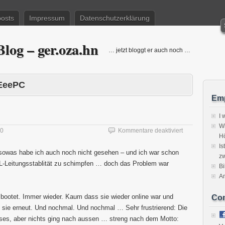
posts
Impressum
Datenschutzerklärung
log – ger.oza.hn
… jetzt bloggt er auch noch …
EeePC
Emp
I 
Wi
für
10
Kommentare deaktiviert
H
Wer
Is
offline
 sowas habe ich auch noch nicht gesehen – und ich war schon
zw
sein
SL-Leitungsstablität zu schimpfen … doch das Problem war
will
Bi
…
A
x bootet. Immer wieder. Kaum dass sie wieder online war und
Co
e sie erneut. Und nochmal. Und nochmal … Sehr frustrierend: Die
ases, aber nichts ging nach aussen … streng nach dem Motto: