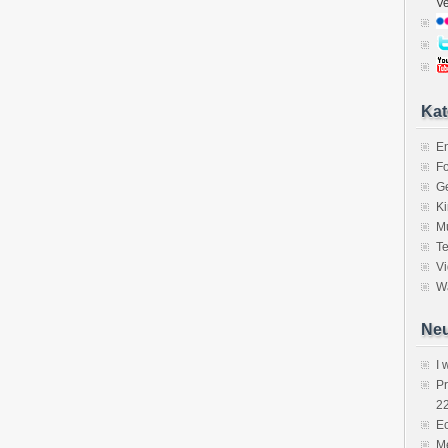
V
Kat
E
Fo
Ge
K
M
Te
V
Wa
Neu
I 
P
2
Ec
Me