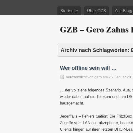
Startseite
Über GZB
Alle Blog
GZB – Gero Zahns B
Archiv nach Schlagworten:
Wer offline sein will …
Veröffentlicht von
gero
am
25. Januar 20
… der vollziehe folgendes Szenario. Aua,
wieder dabei, auf die Telekom und ihre D
hausgemacht.
Jedenfalls – Fehlersituation: Die Fritz!Bo
Zugriffe vom LAN aus akzeptierte, bootet
Clients hingen auf ihren letzten DHCP-Le