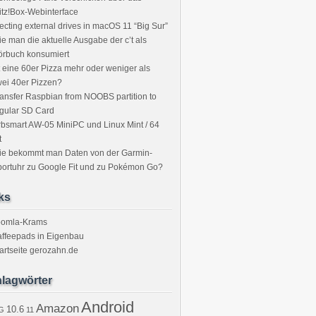
itz!Box-Webinterface
ecting external drives in macOS 11 “Big Sur”
e man die aktuelle Ausgabe der c’t als
örbuch konsumiert
t eine 60er Pizza mehr oder weniger als
ei 40er Pizzen?
ansfer Raspbian from NOOBS partition to
gular SD Card
bsmart AW-05 MiniPC und Linux Mint / 64
t
ie bekommt man Daten von der Garmin-
ortuhr zu Google Fit und zu Pokémon Go?
ks
oomla-Krams
ffeepads in Eigenbau
artseite gerozahn.de
lagwörter
Android
Amazon
10.6
G
11