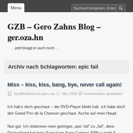
Menu
GZB – Gero Zahns Blog –
ger.oza.hn
… jetzt bloggt er auch noch …
Archiv nach Schlagworten:
epic fail
Miss – kiss, kiss, bang, bye, never call again!
für
Veröffentlicht von
gero
am
17. Mai 2009
Kommentare deaktiviert
Miss
–
Ich hab’s doch geschaut – der DVD-Player bliebt kalt, ich habe doch
kiss,
den Grand Prix de la Chanson geschaut. Asche auf mein Haupt.
kiss,
bang,
bye,
Nun gut: Ich relativiere mein gestriges
„epic fail“
zu
„fail“
, denn
never
Deutschland hat beim Eurovision Song Contest 2009 ja nicht 0