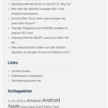
Ejecting external drives in macOS 11 “Big Sur”
Wie man die aktuelle Ausgabe der c’t als
Hörbuch konsumiert
Ist eine 60er Pizza mehr oder weniger als
zwei 40er Pizzen?
Transfer Raspbian from NOOBS partition to
regular SD Card
Orbsmart AW-05 MiniPC und Linux Mint / 64
Bit
Wie bekommt man Daten von der Garmin-
Sportuhr zu Google Fit und zu Pokémon Go?
Links
Joomla-Krams
Kaffeepads in Eigenbau
Startseite gerozahn.de
Schlagwörter
Android
Amazon
10.6
2.2
3G
11
Apple
Firefox
Deutschland
DNS
Flash