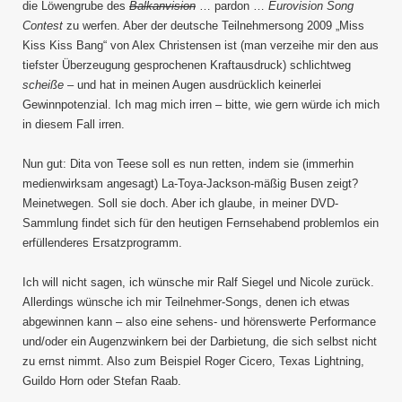
die Löwengrube des
Balkanvision
… pardon …
Eurovision Song
Contest
zu werfen. Aber der deutsche Teilnehmersong 2009 „Miss
Kiss Kiss Bang“ von Alex Christensen ist (man verzeihe mir den aus
tiefster Überzeugung gesprochenen Kraftausdruck) schlichtweg
scheiße
– und hat in meinen Augen ausdrücklich keinerlei
Gewinnpotenzial. Ich mag mich irren – bitte, wie gern würde ich mich
in diesem Fall irren.
Nun gut: Dita von Teese soll es nun retten, indem sie (immerhin
medienwirksam angesagt) La-Toya-Jackson-mäßig Busen zeigt?
Meinetwegen. Soll sie doch. Aber ich glaube, in meiner DVD-
Sammlung findet sich für den heutigen Fernsehabend problemlos ein
erfüllenderes Ersatzprogramm.
Ich will nicht sagen, ich wünsche mir Ralf Siegel und Nicole zurück.
Allerdings wünsche ich mir Teilnehmer-Songs, denen ich etwas
abgewinnen kann – also eine sehens- und hörenswerte Performance
und/oder ein Augenzwinkern bei der Darbietung, die sich selbst nicht
zu ernst nimmt. Also zum Beispiel Roger Cicero, Texas Lightning,
Guildo Horn oder Stefan Raab.