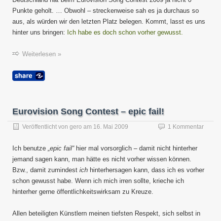
call
Punkte geholt. … Obwohl – streckenweise sah es ja durchaus so
again!
aus, als würden wir den letzten Platz belegen. Kommt, lasst es uns
hinter uns bringen:
Ich habe es doch schon vorher gewusst.
Weiterlesen »
Eurovision Song Contest – epic fail!
Veröffentlicht von
gero
am
16. Mai 2009
1 Kommentar
Ich benutze
„epic fail“
hier mal vorsorglich – damit nicht hinterher
jemand sagen kann, man hätte es nicht vorher wissen können.
Bzw., damit zumindest
ich
hinterhersagen kann, dass ich es vorher
schon gewusst habe. Wenn ich mich irren sollte, krieche ich
hinterher gerne öffentlichkeitswirksam zu Kreuze.
Allen beteiligten Künstlern meinen tiefsten Respekt, sich selbst in