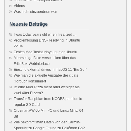
Technik – IT – Computerkrams
Videos
Was nicht einzuordnen war
Neueste Beiträge
I was today years old when I realized …
Problemlösung DNS-Resolving in Ubuntu
22.04
Echtes Mac-Tastaturlayout unter Ubuntu
Mehrseitige Faxe verschicken über das
Fritz!Box-Webinterface
Ejecting external drives in macOS 11 “Big Sur”
Wie man die aktuelle Ausgabe der c’t als
Hörbuch konsumiert
Ist eine 60er Pizza mehr oder weniger als
zwei 40er Pizzen?
Transfer Raspbian from NOOBS partition to
regular SD Card
Orbsmart AW-05 MiniPC und Linux Mint / 64
Bit
Wie bekommt man Daten von der Garmin-
Sportuhr zu Google Fit und zu Pokémon Go?