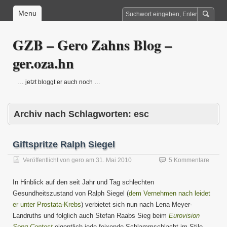
Menu
GZB – Gero Zahns Blog –
ger.oza.hn
… jetzt bloggt er auch noch …
Archiv nach Schlagworten:
esc
Giftspritze Ralph Siegel
Veröffentlicht von
gero
am
31. Mai 2010
5 Kommentare
In Hinblick auf den seit Jahr und Tag schlechten
Gesundheitszustand von Ralph Siegel (
dem Vernehmen nach leidet
er unter Prostata-Krebs
) verbietet sich nun nach Lena Meyer-
Landruths und folglich auch Stefan Raabs Sieg beim
Eurovision
Song Contest
eigentlich jede feixende Schlammschlacht im Stile