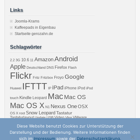
Links
Joomla-Krams
Kaffeepads in Eigenbau
Startseite gerozahn.de
Schlagwörter
Android
Amazon
10.6
2.2
3G
11
Apple
Firefox
Deutschland
DNS
Flash
Flickr
Google
Froyo
Fritz
Fritzbox
IFTTT
iPad
iPhone
iPod
Huawei
IP
iPod
Mac
Mac OS
Kindle
Leopard
touch
Mac OS X
Nexus One
OSX
N1
Snow Leopard
Tastatur
OS X
root
Tastaturlayout
Video
VMware
Update
USB
Vlog
Windows
WiFi
WLAN
YouTube
Diese Website benutzt Cookies zur Unterstützung der
Darstellung und der Bedienung. Weitere Informationen finden
sich im
Impressum
sowie der
Datenschutzerklärung.