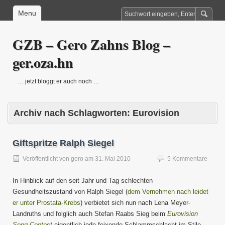
Menu
GZB – Gero Zahns Blog –
ger.oza.hn
… jetzt bloggt er auch noch …
Archiv nach Schlagworten:
Eurovision
Giftspritze Ralph Siegel
Veröffentlicht von
gero
am
31. Mai 2010
5 Kommentare
In Hinblick auf den seit Jahr und Tag schlechten
Gesundheitszustand von Ralph Siegel (
dem Vernehmen nach leidet
er unter Prostata-Krebs
) verbietet sich nun nach Lena Meyer-
Landruths und folglich auch Stefan Raabs Sieg beim
Eurovision
Song Contest
eigentlich jede feixende Schlammschlacht im Stile