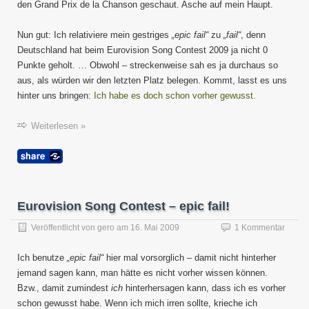
den Grand Prix de la Chanson geschaut. Asche auf mein Haupt.
kiss,
bang,
bye,
Nun gut: Ich relativiere mein gestriges
„epic fail“
zu
„fail“
, denn
never
Deutschland hat beim Eurovision Song Contest 2009 ja nicht 0
call
Punkte geholt. … Obwohl – streckenweise sah es ja durchaus so
again!
aus, als würden wir den letzten Platz belegen. Kommt, lasst es uns
hinter uns bringen:
Ich habe es doch schon vorher gewusst.
Weiterlesen »
Eurovision Song Contest – epic fail!
Veröffentlicht von
gero
am
16. Mai 2009
1 Kommentar
Ich benutze
„epic fail“
hier mal vorsorglich – damit nicht hinterher
jemand sagen kann, man hätte es nicht vorher wissen können.
Bzw., damit zumindest
ich
hinterhersagen kann, dass ich es vorher
schon gewusst habe. Wenn ich mich irren sollte, krieche ich