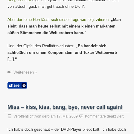
von „Ätsch, guck mal, geht auch ohne Dich“.
Aber der feine Herr lässt sich dieser Tage wie folgt zitieren:
„Man
sieht, dass man heute selbst mit einem kleinen markanten,
süßen Stimmchen die Welt erobern kann.“
Und, der Gipfel des Realitätsverlustes:
„Es handelt sich
schließlich um einen Komponisten- und Texter-Wettbewerb
[…].“
Weiterlesen »
Miss – kiss, kiss, bang, bye, never call again!
für
Veröffentlicht von
gero
am
17. Mai 2009
Kommentare deaktiviert
Miss
–
Ich hab’s doch geschaut – der DVD-Player bliebt kalt, ich habe doch
kiss,