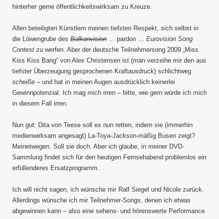
hinterher gerne öffentlichkeitswirksam zu Kreuze.
Allen beteiligten Künstlern meinen tiefsten Respekt, sich selbst in
die Löwengrube des
Balkanvision
… pardon …
Eurovision Song
Contest
zu werfen. Aber der deutsche Teilnehmersong 2009 „Miss
Kiss Kiss Bang“ von Alex Christensen ist (man verzeihe mir den aus
tiefster Überzeugung gesprochenen Kraftausdruck) schlichtweg
scheiße
– und hat in meinen Augen ausdrücklich keinerlei
Gewinnpotenzial. Ich mag mich irren – bitte, wie gern würde ich mich
in diesem Fall irren.
Nun gut: Dita von Teese soll es nun retten, indem sie (immerhin
medienwirksam angesagt) La-Toya-Jackson-mäßig Busen zeigt?
Meinetwegen. Soll sie doch. Aber ich glaube, in meiner DVD-
Sammlung findet sich für den heutigen Fernsehabend problemlos ein
erfüllenderes Ersatzprogramm.
Ich will nicht sagen, ich wünsche mir Ralf Siegel und Nicole zurück.
Allerdings wünsche ich mir Teilnehmer-Songs, denen ich etwas
abgewinnen kann – also eine sehens- und hörenswerte Performance