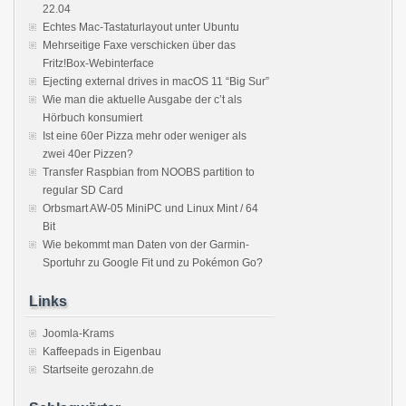
22.04
Echtes Mac-Tastaturlayout unter Ubuntu
Mehrseitige Faxe verschicken über das
Fritz!Box-Webinterface
Ejecting external drives in macOS 11 “Big Sur”
Wie man die aktuelle Ausgabe der c’t als
Hörbuch konsumiert
Ist eine 60er Pizza mehr oder weniger als
zwei 40er Pizzen?
Transfer Raspbian from NOOBS partition to
regular SD Card
Orbsmart AW-05 MiniPC und Linux Mint / 64
Bit
Wie bekommt man Daten von der Garmin-
Sportuhr zu Google Fit und zu Pokémon Go?
Links
Joomla-Krams
Kaffeepads in Eigenbau
Startseite gerozahn.de