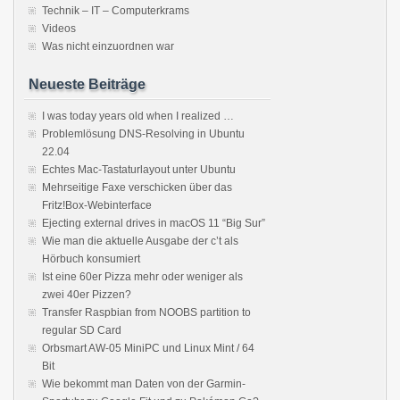
Technik – IT – Computerkrams
Videos
Was nicht einzuordnen war
Neueste Beiträge
I was today years old when I realized …
Problemlösung DNS-Resolving in Ubuntu
22.04
Echtes Mac-Tastaturlayout unter Ubuntu
Mehrseitige Faxe verschicken über das
Fritz!Box-Webinterface
Ejecting external drives in macOS 11 “Big Sur”
Wie man die aktuelle Ausgabe der c’t als
Hörbuch konsumiert
Ist eine 60er Pizza mehr oder weniger als
zwei 40er Pizzen?
Transfer Raspbian from NOOBS partition to
regular SD Card
Orbsmart AW-05 MiniPC und Linux Mint / 64
Bit
Wie bekommt man Daten von der Garmin-