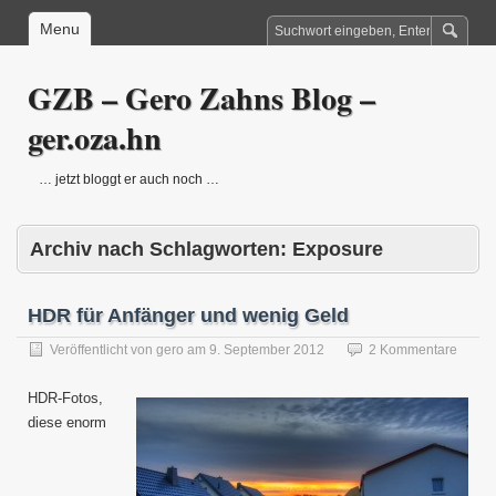
Menu
GZB – Gero Zahns Blog –
ger.oza.hn
… jetzt bloggt er auch noch …
Archiv nach Schlagworten:
Exposure
HDR für Anfänger und wenig Geld
Veröffentlicht von
gero
am
9. September 2012
2 Kommentare
HDR-Fotos,
diese enorm