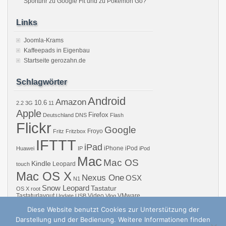
Sportuhr zu Google Fit und zu Pokémon Go?
Links
Joomla-Krams
Kaffeepads in Eigenbau
Startseite gerozahn.de
Schlagwörter
Android
Amazon
10.6
2.2
3G
11
Apple
Firefox
Deutschland
DNS
Flash
Flickr
Google
Froyo
Fritz
Fritzbox
IFTTT
iPad
iPhone
iPod
Huawei
IP
iPod
Mac
Mac OS
Kindle
Leopard
touch
Mac OS X
Nexus One
OSX
N1
Snow Leopard
Tastatur
OS X
root
Tastaturlayout
Video
VMware
Update
USB
Vlog
Windows
WiFi
WLAN
YouTube
Diese Website benutzt Cookies zur Unterstützung der
Darstellung und der Bedienung. Weitere Informationen finden