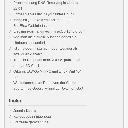
Problemlösung DNS-Resolving in Ubuntu
22.04
Echtes Mac-Tastaturlayout unter Ubuntu
Mehrseitige Faxe verschicken über das
Fritz!Box-Webinterface
Ejecting external drives in macOS 11 “Big Sur”
Wie man die aktuelle Ausgabe der c’t als
Hörbuch konsumiert
Ist eine 60er Pizza mehr oder weniger als
zwei 40er Pizzen?
Transfer Raspbian from NOOBS partition to
regular SD Card
Orbsmart AW-05 MiniPC und Linux Mint / 64
Bit
Wie bekommt man Daten von der Garmin-
Sportuhr zu Google Fit und zu Pokémon Go?
Links
Joomla-Krams
Kaffeepads in Eigenbau
Startseite gerozahn.de