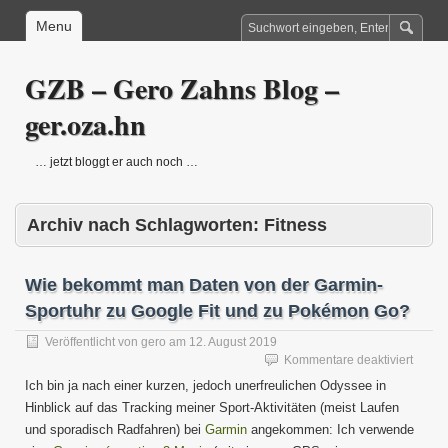
Menu
GZB – Gero Zahns Blog –
ger.oza.hn
… jetzt bloggt er auch noch …
Archiv nach Schlagworten:
Fitness
Wie bekommt man Daten von der Garmin-
Sportuhr zu Google Fit und zu Pokémon Go?
Veröffentlicht von
gero
am
12. August 2019
für
Kommentare deaktiviert
Wie
Ich bin ja nach einer kurzen, jedoch unerfreulichen Odyssee in
bekom
Hinblick auf das Tracking meiner Sport-Aktivitäten (meist Laufen
man
und sporadisch Radfahren) bei
Garmin
angekommen: Ich verwende
Daten