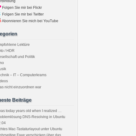
erbindung
Folgen Sie mir bei Flickr
Folgen Sie mir bei Twitter
Abonnieren Sie mich bei YouTube
egorien
mpfohlene Lektüre
to / HDR
sellschaft und Politik
ino
usik
chnik – IT – Computerkrams
ideos
s nicht einzuordnen war
este Beiträge
was today years old when I realized …
roblemlösung DNS-Resolving in Ubuntu
2.04
htes Mac-Tastaturlayout unter Ubuntu
hrseitige Faxe verschicken über das