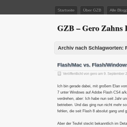
Startseite
Über GZB
Alle Blog
GZB – Gero Zahns B
Archiv nach Schlagworten:
Flash/Mac vs. Flash/Windows
Veröffentlicht von
gero
am
9. September 
Ich bin gerade dabei, mit großem Elan vo
7 unter Windows auf Adobe Flash CS4 a/k
verdrehen, aber: Ich habe nun seit Jahr
betrieben. Und das ging nun nicht mehr s
fehlen, die seit Flash 8 absolut gang und 
Aber der Teufel steckt bekanntlich im Det