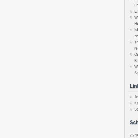
Fr
Ej
Wi
H
Is
zw
Tr
re
Or
Bi
W
Sp
Lin
J
Ka
St
Sch
2.2
3