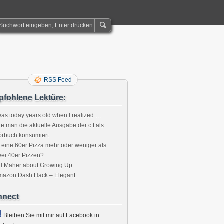
RSS Feed
fohlene Lektüre:
was today years old when I realized …
e man die aktuelle Ausgabe der c’t als
örbuch konsumiert
t eine 60er Pizza mehr oder weniger als
ei 40er Pizzen?
:
ll Maher about Growing Up
mazon Dash Hack – Elegant
nnect
Bleiben Sie mit mir auf Facebook in