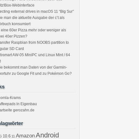
itz!Box-Webinterface
ecting external drives in macOS 11 “Big Sur”
e man die aktuelle Ausgabe der c’t als
örbuch konsumiert
t eine 60er Pizza mehr oder weniger als
ei 40er Pizzen?
ansfer Raspbian from NOOBS partition to
gular SD Card
bsmart AW-05 MiniPC und Linux Mint / 64
t
ie bekommt man Daten von der Garmin-
ortuhr zu Google Fit und zu Pokémon Go?
ks
oomla-Krams
ffeepads in Eigenbau
artseite gerozahn.de
lagwörter
Android
Amazon
10.6
G
11