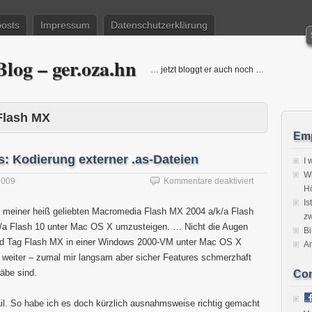
posts
Impressum
Datenschutzerklärung
log – ger.oza.hn
… jetzt bloggt er auch noch …
Flash MX
Emp
: Kodierung externer .as-Dateien
I 
Wi
für
2009
Kommentare deaktiviert
H
Flash/Mac
Is
vs.
n meiner heiß geliebten Macromedia Flash MX 2004 a/k/a Flash
zw
Flash/Windows
/a Flash 10 unter Mac OS X umzusteigen. … Nicht die Augen
Kodierung
Bi
 und Tag Flash MX in einer Windows 2000-VM unter Mac OS X
externer
A
.as-
o weiter – zumal mir langsam aber sicher Features schmerzhaft
Dateien
gäbe sind.
Co
ail. So habe ich es doch kürzlich ausnahmsweise richtig gemacht