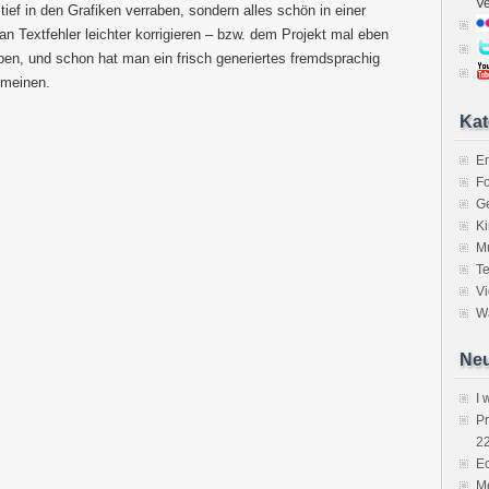
V
tief in den Grafiken verraben, sondern alles schön in einer
 Textfehler leichter korrigieren – bzw. dem Projekt mal eben
ben, und schon hat man ein frisch generiertes fremdsprachig
 meinen.
Kat
E
Fo
Ge
K
M
Te
V
Wa
Neu
I 
P
2
Ec
Me