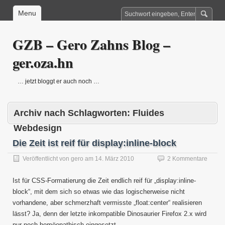
Menu
GZB – Gero Zahns Blog –
ger.oza.hn
… jetzt bloggt er auch noch …
Archiv nach Schlagworten:
Fluides
Webdesign
Die Zeit ist reif für display:inline-block
Veröffentlicht von
gero
am
14. März 2010
2 Kommentare
Ist für CSS-Formatierung die Zeit endlich reif für „display:inline-
block“, mit dem sich so etwas wie das logischerweise nicht
vorhandene, aber schmerzhaft vermisste „float:center“ realisieren
lässt? Ja, denn der letzte inkompatible Dinosaurier Firefox 2.x wird
nur noch homöopathisch eingesetzt.