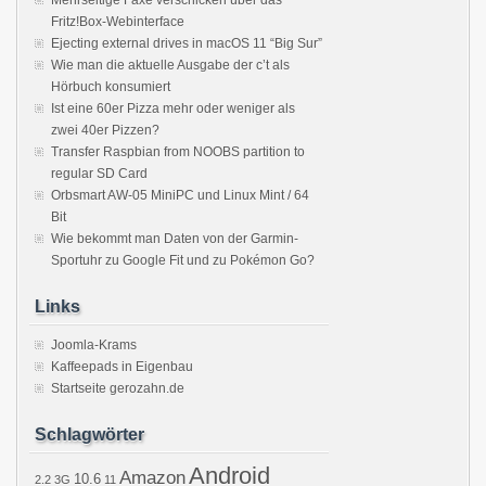
Mehrseitige Faxe verschicken über das
Fritz!Box-Webinterface
Ejecting external drives in macOS 11 “Big Sur”
Wie man die aktuelle Ausgabe der c’t als
Hörbuch konsumiert
Ist eine 60er Pizza mehr oder weniger als
zwei 40er Pizzen?
Transfer Raspbian from NOOBS partition to
regular SD Card
Orbsmart AW-05 MiniPC und Linux Mint / 64
Bit
Wie bekommt man Daten von der Garmin-
Sportuhr zu Google Fit und zu Pokémon Go?
Links
Joomla-Krams
Kaffeepads in Eigenbau
Startseite gerozahn.de
Schlagwörter
Android
Amazon
10.6
2.2
3G
11