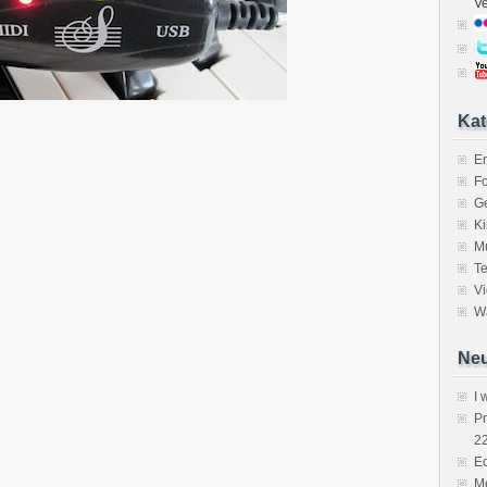
V
Kat
E
Fo
Ge
K
M
Te
V
Wa
Neu
I 
P
2
Ec
Me