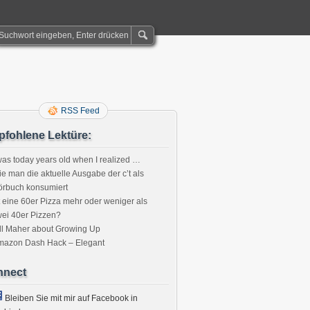
RSS Feed
fohlene Lektüre:
was today years old when I realized …
e man die aktuelle Ausgabe der c’t als
örbuch konsumiert
t eine 60er Pizza mehr oder weniger als
ei 40er Pizzen?
ll Maher about Growing Up
mazon Dash Hack – Elegant
nnect
Bleiben Sie mit mir auf Facebook in