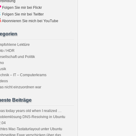
erbindung
Folgen Sie mir bei Flickr
Folgen Sie mir bei Twitter
Abonnieren Sie mich bei YouTube
egorien
mpfohlene Lektüre
to / HDR
sellschaft und Politik
ino
usik
chnik – IT – Computerkrams
ideos
s nicht einzuordnen war
este Beiträge
was today years old when I realized …
roblemlösung DNS-Resolving in Ubuntu
2.04
htes Mac-Tastaturlayout unter Ubuntu
hrseitige Faxe verschicken über das