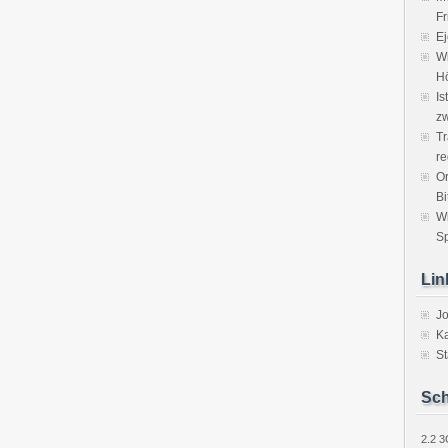
Fr
Ej
Wi
H
Is
zw
Tr
re
Or
Bi
W
Sp
Lin
J
Ka
St
Sch
2.2
3