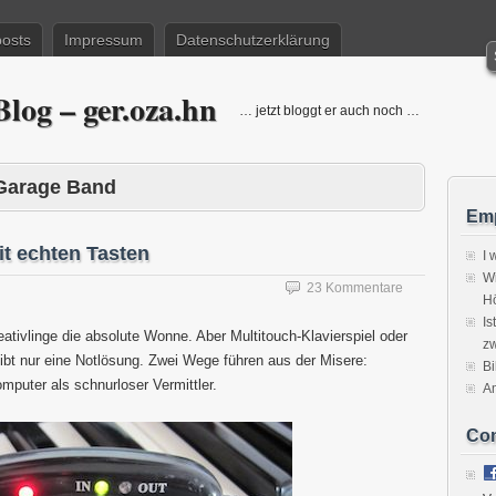
posts
Impressum
Datenschutzerklärung
log – ger.oza.hn
… jetzt bloggt er auch noch …
Garage Band
Emp
t echten Tasten
I 
Wi
23 Kommentare
H
Is
eativlinge die absolute Wonne. Aber Multitouch-Klavierspiel oder
zw
ibt nur eine Notlösung. Zwei Wege führen aus der Misere:
Bi
mputer als schnurloser Vermittler.
A
Co