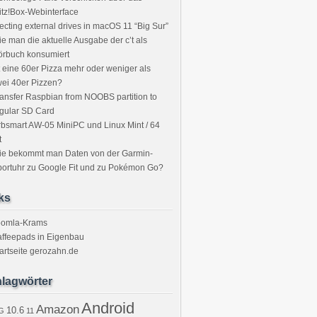
itz!Box-Webinterface
ecting external drives in macOS 11 “Big Sur”
e man die aktuelle Ausgabe der c’t als
örbuch konsumiert
t eine 60er Pizza mehr oder weniger als
ei 40er Pizzen?
ansfer Raspbian from NOOBS partition to
gular SD Card
bsmart AW-05 MiniPC und Linux Mint / 64
t
ie bekommt man Daten von der Garmin-
ortuhr zu Google Fit und zu Pokémon Go?
ks
oomla-Krams
ffeepads in Eigenbau
artseite gerozahn.de
lagwörter
Android
Amazon
10.6
G
11