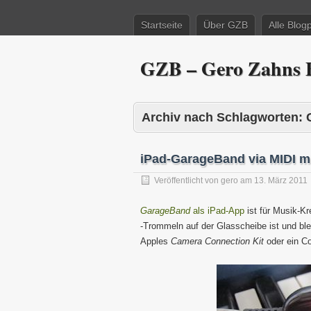
Startseite
Über GZB
Alle Blog
GZB – Gero Zahns B
Archiv nach Schlagworten:
iPad-GarageBand via MIDI mi
Veröffentlicht von
gero
am
13. März 2011
GarageBand
als iPad-App
ist für Musik-Kr
-Trommeln auf der Glasscheibe ist und ble
Apples
Camera Connection Kit
oder ein Co