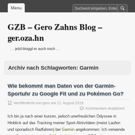
Menu
GZB – Gero Zahns Blog –
ger.oza.hn
… jetzt bloggt er auch noch …
Archiv nach Schlagworten:
Garmin
Wie bekommt man Daten von der Garmin-
Sportuhr zu Google Fit und zu Pokémon Go?
Veröffentlicht von
gero
am
12. August 2019
für
Kommentare deaktiviert
Wie
Ich bin ja nach einer kurzen, jedoch unerfreulichen Odyssee in
bekom
Hinblick auf das Tracking meiner Sport-Aktivitäten (meist Laufen
man
und sporadisch Radfahren) bei
Garmin
angekommen: Ich verwende
Daten