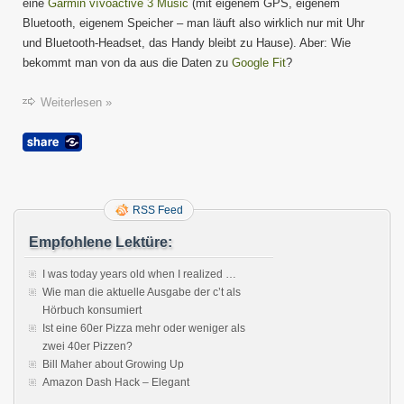
von
eine
Garmin vívoactive 3 Music
(mit eigenem GPS, eigenem
der
Bluetooth, eigenem Speicher – man läuft also wirklich nur mit Uhr
Garmi
und Bluetooth-Headset, das Handy bleibt zu Hause). Aber: Wie
Sportu
bekommt man von da aus die Daten zu
Google Fit
?
zu
Googl
Fit
Weiterlesen »
und
zu
Poké
Go?
RSS Feed
Empfohlene Lektüre:
I was today years old when I realized …
Wie man die aktuelle Ausgabe der c’t als
Hörbuch konsumiert
Ist eine 60er Pizza mehr oder weniger als
zwei 40er Pizzen?
Bill Maher about Growing Up
Amazon Dash Hack – Elegant