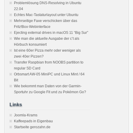
Problemlösung DNS-Resolving in Ubuntu
22.04
Echtes Mac-Tastaturlayout unter Ubuntu
Mehrseitige Faxe verschicken über das
Fritz!Box-Webinterface
Ejecting external drives in macOS 11 “Big Sur”
Wie man die aktuelle Ausgabe der c’t als
Hörbuch konsumiert
Ist eine 60er Pizza mehr oder weniger als
zwei 40er Pizzen?
Transfer Raspbian from NOOBS partition to
regular SD Card
Orbsmart AW-05 MiniPC und Linux Mint / 64
Bit
Wie bekommt man Daten von der Garmin-
Sportuhr zu Google Fit und zu Pokémon Go?
Links
Joomla-Krams
Kaffeepads in Eigenbau
Startseite gerozahn.de