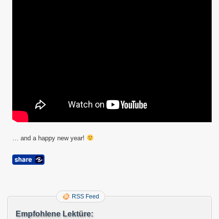
… and a happy new year!
RSS Feed
Empfohlene Lektüre: