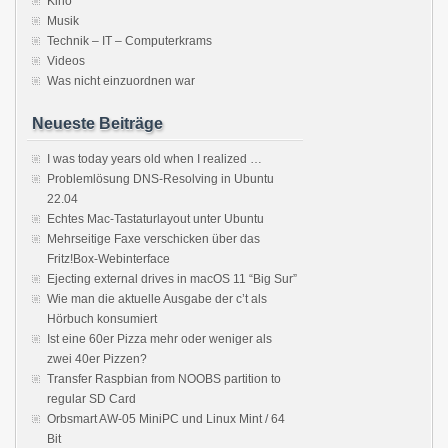
Kino
Musik
Technik – IT – Computerkrams
Videos
Was nicht einzuordnen war
Neueste Beiträge
I was today years old when I realized …
Problemlösung DNS-Resolving in Ubuntu
22.04
Echtes Mac-Tastaturlayout unter Ubuntu
Mehrseitige Faxe verschicken über das
Fritz!Box-Webinterface
Ejecting external drives in macOS 11 “Big Sur”
Wie man die aktuelle Ausgabe der c’t als
Hörbuch konsumiert
Ist eine 60er Pizza mehr oder weniger als
zwei 40er Pizzen?
Transfer Raspbian from NOOBS partition to
regular SD Card
Orbsmart AW-05 MiniPC und Linux Mint / 64
Bit