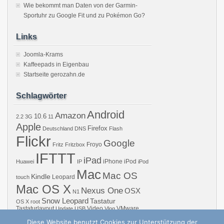
Wie bekommt man Daten von der Garmin-
Sportuhr zu Google Fit und zu Pokémon Go?
Links
Joomla-Krams
Kaffeepads in Eigenbau
Startseite gerozahn.de
Schlagwörter
Android
Amazon
10.6
2.2
3G
11
Apple
Firefox
Deutschland
DNS
Flash
Flickr
Google
Froyo
Fritz
Fritzbox
IFTTT
iPad
iPhone
iPod
Huawei
IP
iPod
Mac
Mac OS
Kindle
Leopard
touch
Mac OS X
Nexus One
OSX
N1
Snow Leopard
Tastatur
OS X
root
Tastaturlayout
Video
VMware
Update
USB
Vlog
Windows
WiFi
WLAN
YouTube
Diese Website benutzt Cookies zur Unterstützung der