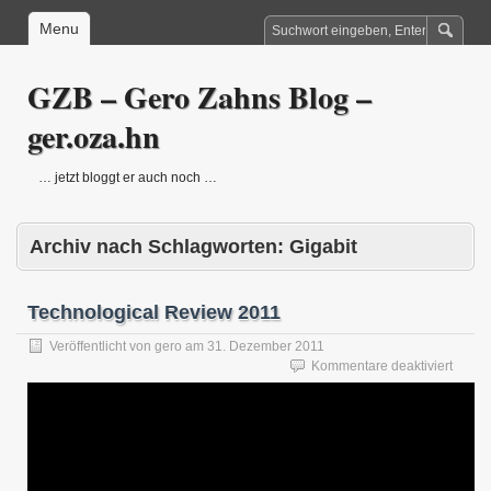
Menu
GZB – Gero Zahns Blog –
ger.oza.hn
… jetzt bloggt er auch noch …
Archiv nach Schlagworten:
Gigabit
Technological Review 2011
Veröffentlicht von
gero
am
31. Dezember 2011
für
Kommentare deaktiviert
Techno
Revie
2011