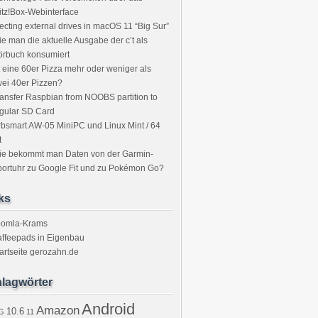
itz!Box-Webinterface
ecting external drives in macOS 11 “Big Sur”
e man die aktuelle Ausgabe der c’t als
örbuch konsumiert
t eine 60er Pizza mehr oder weniger als
ei 40er Pizzen?
ansfer Raspbian from NOOBS partition to
gular SD Card
bsmart AW-05 MiniPC und Linux Mint / 64
t
ie bekommt man Daten von der Garmin-
ortuhr zu Google Fit und zu Pokémon Go?
ks
oomla-Krams
ffeepads in Eigenbau
artseite gerozahn.de
lagwörter
Android
Amazon
10.6
G
11