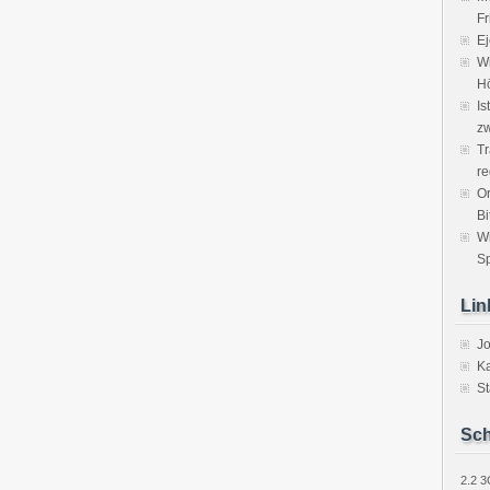
Fr
Ej
Wi
H
Is
zw
Tr
re
Or
Bi
W
Sp
Lin
J
Ka
St
Sch
2.2
3