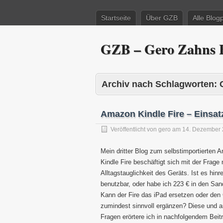
Startseite
Über GZB
Alle Blog
GZB – Gero Zahns B
Archiv nach Schlagworten:
Amazon Kindle Fire – Einsatz
Veröffentlicht von
gero
am
14. Dezember 
Mein dritter Blog zum selbstimportierten 
Kindle Fire beschäftigt sich mit der Frage
Alltagstauglichkeit des Geräts. Ist es hinr
benutzbar, oder habe ich 223 € in den San
Kann der Fire das iPad ersetzen oder den
zumindest sinnvoll ergänzen? Diese und 
Fragen erörtere ich in nachfolgendem Beit