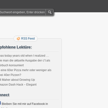
RSS Feed
fohlene Lektüre:
was today years old when I realized …
e man die aktuelle Ausgabe der c’t als
örbuch konsumiert
t eine 60er Pizza mehr oder weniger als
ei 40er Pizzen?
ll Maher about Growing Up
mazon Dash Hack – Elegant
nnect
Bleiben Sie mit mir auf Facebook in