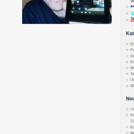
V
Kat
E
Fo
Ge
K
M
Te
V
Wa
Neu
I 
P
2
Ec
Me