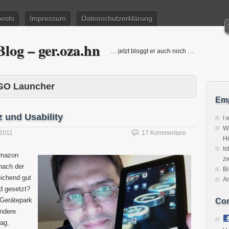
posts
Impressum
Datenschutzerklärung
log – ger.oza.hn
… jetzt bloggt er auch noch …
GO Launcher
Emp
 und Usability
I 
Wi
2011
17 Kommentare
H
Is
Amazon
zw
 nach der
Bi
eichend gut
A
d gesetzt?
 Gerätepark
Co
andere
rag.