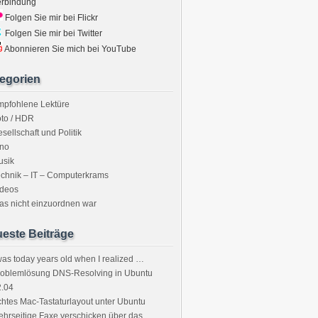
erbindung
Folgen Sie mir bei Flickr
Folgen Sie mir bei Twitter
Abonnieren Sie mich bei YouTube
egorien
mpfohlene Lektüre
to / HDR
sellschaft und Politik
ino
usik
chnik – IT – Computerkrams
ideos
s nicht einzuordnen war
este Beiträge
was today years old when I realized …
roblemlösung DNS-Resolving in Ubuntu
2.04
htes Mac-Tastaturlayout unter Ubuntu
hrseitige Faxe verschicken über das