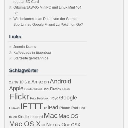
regular SD Card
Orbsmart AW-05 MiniPC und Linux Mint / 64
Bit
Wie bekommt man Daten von der Garmin-
Sportuhr zu Google Fit und zu Pokémon Go?
Links
Joomla-Krams
Kaffeepads in Eigenbau
Startseite gerozahn.de
Schlagwörter
Android
Amazon
10.6
2.2
3G
11
Apple
Firefox
Deutschland
DNS
Flash
Flickr
Google
Froyo
Fritz
Fritzbox
IFTTT
iPad
iPhone
iPod
Huawei
IP
iPod
Mac
Mac OS
Kindle
Leopard
touch
Mac OS X
Nexus One
OSX
N1