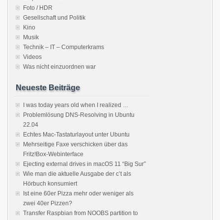
Foto / HDR
Gesellschaft und Politik
Kino
Musik
Technik – IT – Computerkrams
Videos
Was nicht einzuordnen war
Neueste Beiträge
I was today years old when I realized …
Problemlösung DNS-Resolving in Ubuntu
22.04
Echtes Mac-Tastaturlayout unter Ubuntu
Mehrseitige Faxe verschicken über das
Fritz!Box-Webinterface
Ejecting external drives in macOS 11 “Big Sur”
Wie man die aktuelle Ausgabe der c’t als
Hörbuch konsumiert
Ist eine 60er Pizza mehr oder weniger als
zwei 40er Pizzen?
Transfer Raspbian from NOOBS partition to