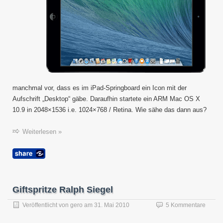
?
manchmal vor, dass es im iPad-Springboard ein Icon mit der
Aufschrift „Desktop“ gäbe. Daraufhin startete ein ARM Mac OS X
10.9 in 2048×1536 i.e. 1024×768 / Retina. Wie sähe das dann aus?
Weiterlesen »
Giftspritze Ralph Siegel
Veröffentlicht von
gero
am
31. Mai 2010
5 Kommentare