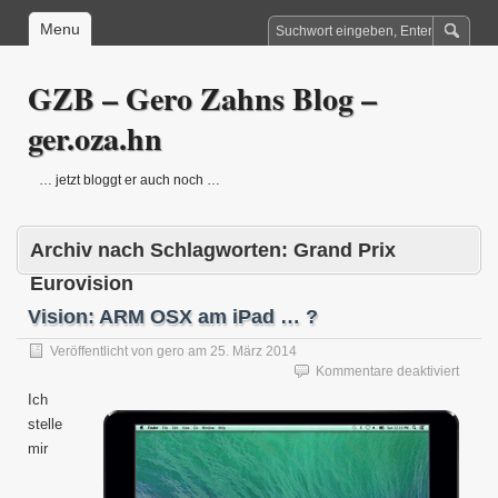
Menu
GZB – Gero Zahns Blog –
ger.oza.hn
… jetzt bloggt er auch noch …
Archiv nach Schlagworten:
Grand Prix
Eurovision
Vision: ARM OSX am iPad … ?
Veröffentlicht von
gero
am
25. März 2014
für
Kommentare deaktiviert
Vision
Ich
ARM
stelle
OSX
mir
am
iPad
…