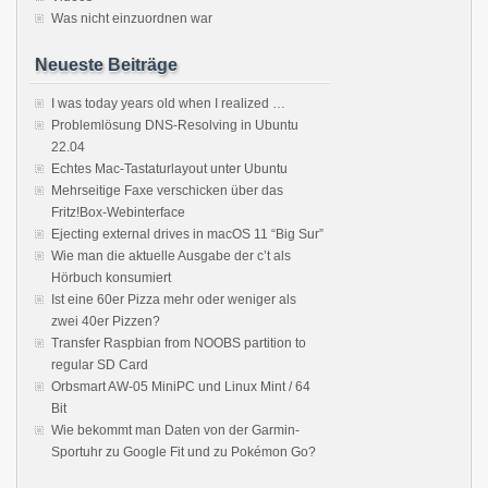
Was nicht einzuordnen war
Neueste Beiträge
I was today years old when I realized …
Problemlösung DNS-Resolving in Ubuntu
22.04
Echtes Mac-Tastaturlayout unter Ubuntu
Mehrseitige Faxe verschicken über das
Fritz!Box-Webinterface
Ejecting external drives in macOS 11 “Big Sur”
Wie man die aktuelle Ausgabe der c’t als
Hörbuch konsumiert
Ist eine 60er Pizza mehr oder weniger als
zwei 40er Pizzen?
Transfer Raspbian from NOOBS partition to
regular SD Card
Orbsmart AW-05 MiniPC und Linux Mint / 64
Bit
Wie bekommt man Daten von der Garmin-
Sportuhr zu Google Fit und zu Pokémon Go?