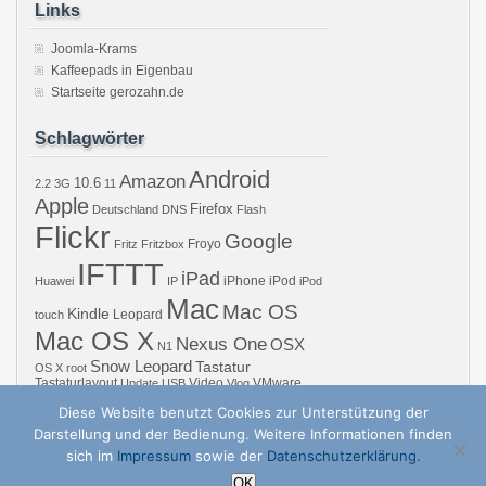
Links
Joomla-Krams
Kaffeepads in Eigenbau
Startseite gerozahn.de
Schlagwörter
Android
Amazon
10.6
2.2
3G
11
Apple
Firefox
Deutschland
DNS
Flash
Flickr
Google
Froyo
Fritz
Fritzbox
IFTTT
iPad
iPhone
iPod
Huawei
IP
iPod
Mac
Mac OS
Kindle
Leopard
touch
Mac OS X
Nexus One
OSX
N1
Snow Leopard
Tastatur
OS X
root
Tastaturlayout
Video
VMware
Update
USB
Vlog
Windows
WiFi
WLAN
YouTube
Diese Website benutzt Cookies zur Unterstützung der
Darstellung und der Bedienung. Weitere Informationen finden
sich im
Impressum
sowie der
Datenschutzerklärung.
Copyright © 2026 GZB – Gero Zahns Blog – ger.oza.hn | Powered by
zBench
a
OK