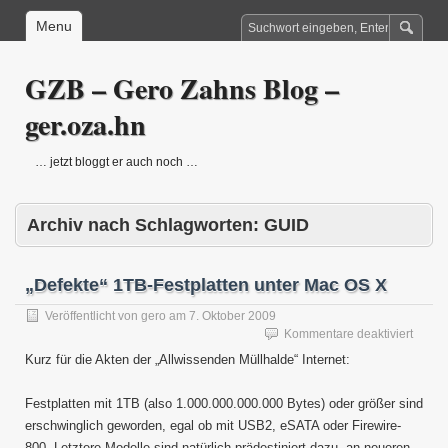
Menu
GZB – Gero Zahns Blog –
ger.oza.hn
… jetzt bloggt er auch noch …
Archiv nach Schlagworten:
GUID
„Defekte“ 1TB-Festplatten unter Mac OS X
Veröffentlicht von
gero
am
7. Oktober 2009
für
Kommentare deaktiviert
„Defek
Kurz für die Akten der „Allwissenden Müllhalde“ Internet:
1TB-
Festpl
Festplatten mit 1TB (also 1.000.000.000.000 Bytes) oder größer sind
unter
Mac
erschwinglich geworden, egal ob mit USB2, eSATA oder Firewire-
OS
800. Letztere Modelle sind natürlich prädestiniert dazu, an neueren