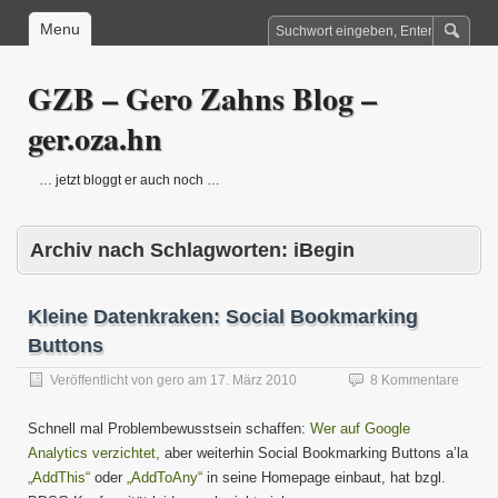
Menu
GZB – Gero Zahns Blog –
ger.oza.hn
… jetzt bloggt er auch noch …
Archiv nach Schlagworten:
iBegin
Kleine Datenkraken: Social Bookmarking
Buttons
Veröffentlicht von
gero
am
17. März 2010
8 Kommentare
Schnell mal Problembewusstsein schaffen:
Wer auf Google
Analytics verzichtet,
aber weiterhin Social Bookmarking Buttons a’la
„AddThis“
oder
„AddToAny“
in seine Homepage einbaut, hat bzgl.