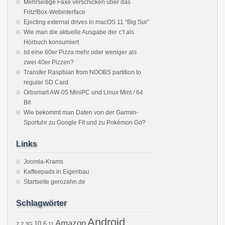
Mehrseitige Faxe verschicken über das
Fritz!Box-Webinterface
Ejecting external drives in macOS 11 “Big Sur”
Wie man die aktuelle Ausgabe der c’t als
Hörbuch konsumiert
Ist eine 60er Pizza mehr oder weniger als
zwei 40er Pizzen?
Transfer Raspbian from NOOBS partition to
regular SD Card
Orbsmart AW-05 MiniPC und Linux Mint / 64
Bit
Wie bekommt man Daten von der Garmin-
Sportuhr zu Google Fit und zu Pokémon Go?
Links
Joomla-Krams
Kaffeepads in Eigenbau
Startseite gerozahn.de
Schlagwörter
Android
Amazon
10.6
2.2
3G
11