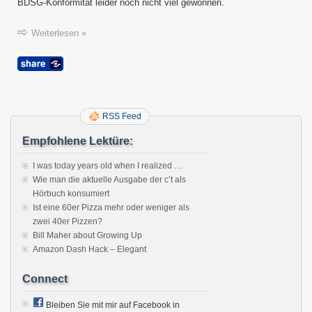
BDSG-Konformität leider noch nicht viel gewonnen.
Weiterlesen »
RSS Feed
Empfohlene Lektüre:
I was today years old when I realized …
Wie man die aktuelle Ausgabe der c’t als
Hörbuch konsumiert
Ist eine 60er Pizza mehr oder weniger als
zwei 40er Pizzen?
Bill Maher about Growing Up
Amazon Dash Hack – Elegant
Connect
Bleiben Sie mit mir auf Facebook in