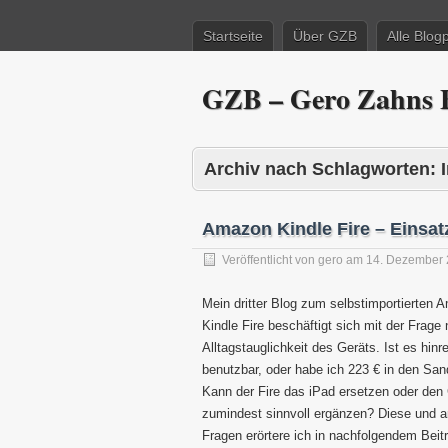
Startseite
Über GZB
Alle Blog
GZB – Gero Zahns B
Archiv nach Schlagworten:
Amazon Kindle Fire – Einsatz
Veröffentlicht von
gero
am
14. Dezember 
Mein dritter Blog zum selbstimportierten 
Kindle Fire beschäftigt sich mit der Frage
Alltagstauglichkeit des Geräts. Ist es hinr
benutzbar, oder habe ich 223 € in den San
Kann der Fire das iPad ersetzen oder den
zumindest sinnvoll ergänzen? Diese und 
Fragen erörtere ich in nachfolgendem Beit