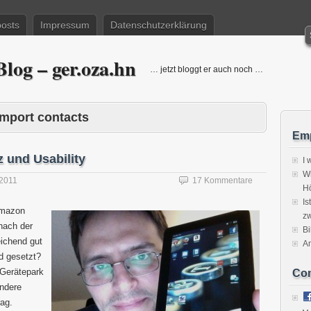
posts
Impressum
Datenschutzerklärung
log – ger.oza.hn
… jetzt bloggt er auch noch …
Import contacts
Emp
 und Usability
I 
Wi
2011
17 Kommentare
H
Is
Amazon
zw
 nach der
Bi
eichend gut
A
d gesetzt?
 Gerätepark
Co
andere
rag.