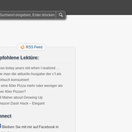
RSS Feed
fohlene Lektüre:
was today years old when I realized …
e man die aktuelle Ausgabe der c’t als
örbuch konsumiert
t eine 60er Pizza mehr oder weniger als
ei 40er Pizzen?
ll Maher about Growing Up
mazon Dash Hack – Elegant
nnect
Bleiben Sie mit mir auf Facebook in