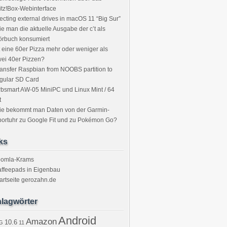
itz!Box-Webinterface
ecting external drives in macOS 11 “Big Sur”
e man die aktuelle Ausgabe der c’t als
örbuch konsumiert
t eine 60er Pizza mehr oder weniger als
ei 40er Pizzen?
ansfer Raspbian from NOOBS partition to
gular SD Card
bsmart AW-05 MiniPC und Linux Mint / 64
t
ie bekommt man Daten von der Garmin-
ortuhr zu Google Fit und zu Pokémon Go?
ks
oomla-Krams
ffeepads in Eigenbau
artseite gerozahn.de
lagwörter
Android
Amazon
10.6
G
11