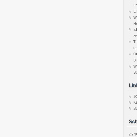
Fr
Ej
Wi
H
Is
zw
Tr
re
Or
Bi
W
Sp
Lin
J
Ka
St
Sch
2.2
3