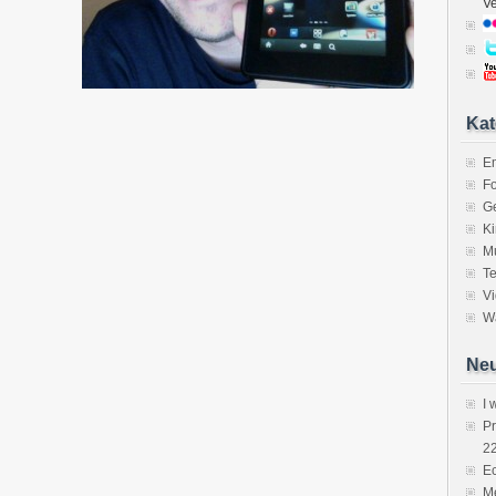
V
Kat
E
Fo
Ge
K
M
Te
V
Wa
Neu
I 
P
2
Ec
Me