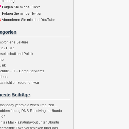
erbindung
Folgen Sie mir bei Flickr
Folgen Sie mir bei Twitter
Abonnieren Sie mich bei YouTube
egorien
mpfohlene Lektüre
to / HDR
sellschaft und Politik
ino
usik
chnik – IT – Computerkrams
ideos
s nicht einzuordnen war
este Beiträge
was today years old when I realized …
roblemlösung DNS-Resolving in Ubuntu
2.04
htes Mac-Tastaturlayout unter Ubuntu
hrseitige Faxe verschicken über das