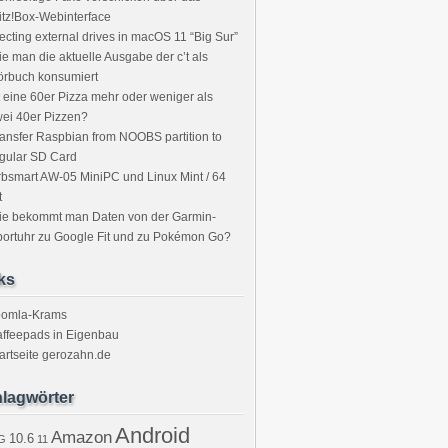
itz!Box-Webinterface
ecting external drives in macOS 11 “Big Sur”
e man die aktuelle Ausgabe der c’t als
örbuch konsumiert
t eine 60er Pizza mehr oder weniger als
ei 40er Pizzen?
ansfer Raspbian from NOOBS partition to
gular SD Card
bsmart AW-05 MiniPC und Linux Mint / 64
t
ie bekommt man Daten von der Garmin-
ortuhr zu Google Fit und zu Pokémon Go?
ks
oomla-Krams
ffeepads in Eigenbau
artseite gerozahn.de
lagwörter
Android
Amazon
10.6
G
11