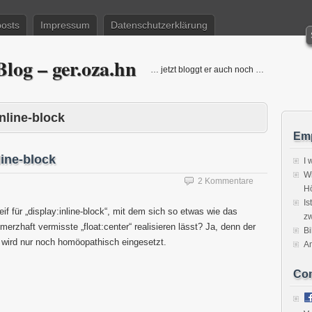
posts
Impressum
Datenschutzerklärung
log – ger.oza.hn
… jetzt bloggt er auch noch …
inline-block
Emp
nline-block
I 
Wi
2 Kommentare
H
Is
eif für „display:inline-block“, mit dem sich so etwas wie das
zw
erzhaft vermisste „float:center“ realisieren lässt? Ja, denn der
Bi
x wird nur noch homöopathisch eingesetzt.
A
Co