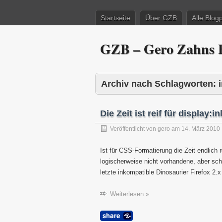
Startseite
Über GZB
Alle Blog
GZB – Gero Zahns B
Archiv nach Schlagworten:
Die Zeit ist reif für display:i
Veröffentlicht von
gero
am
14. März 2010
Ist für CSS-Formatierung die Zeit endlich r
logischerweise nicht vorhandene, aber schm
letzte inkompatible Dinosaurier Firefox 2.
Weiterlesen »