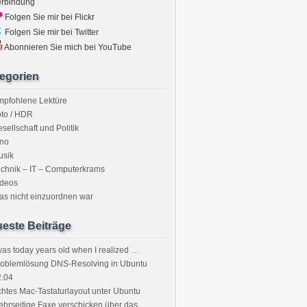
erbindung
Folgen Sie mir bei Flickr
Folgen Sie mir bei Twitter
Abonnieren Sie mich bei YouTube
egorien
mpfohlene Lektüre
to / HDR
sellschaft und Politik
ino
usik
chnik – IT – Computerkrams
ideos
s nicht einzuordnen war
este Beiträge
was today years old when I realized …
roblemlösung DNS-Resolving in Ubuntu
2.04
htes Mac-Tastaturlayout unter Ubuntu
hrseitige Faxe verschicken über das