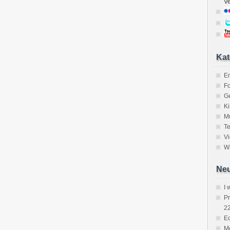
V
Kat
E
Fo
Ge
K
M
Te
V
Wa
Neu
I 
P
2
Ec
Me