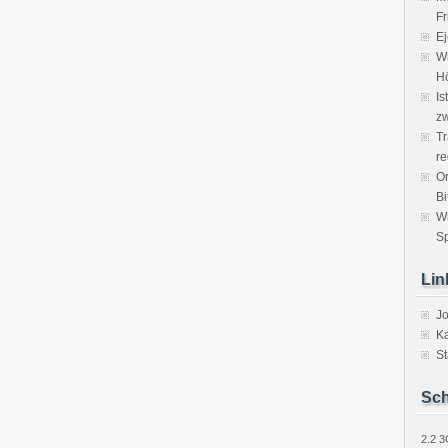
Fr
Ej
Wi
H
Is
zw
Tr
re
Or
Bi
W
Sp
Lin
J
Ka
St
Sch
2.2
3