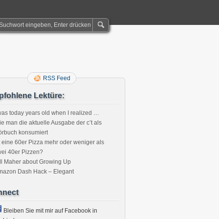
RSS Feed
fohlene Lektüre:
was today years old when I realized …
e man die aktuelle Ausgabe der c’t als
örbuch konsumiert
t eine 60er Pizza mehr oder weniger als
ei 40er Pizzen?
ll Maher about Growing Up
mazon Dash Hack – Elegant
nnect
Bleiben Sie mit mir auf Facebook in