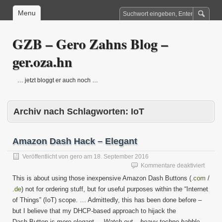
Menu
GZB – Gero Zahns Blog –
ger.oza.hn
… jetzt bloggt er auch noch …
Archiv nach Schlagworten:
IoT
Amazon Dash Hack – Elegant
Veröffentlicht von
gero
am
18. September 2016
für
Kommentare deaktiviert
Amaz
This is about using those inexpensive Amazon Dash Buttons (
.com
/
Dash
.de
) not for ordering stuff, but for useful purposes within the “Internet
Hack
of Things” (IoT) scope. … Admittedly, this has been done before –
–
Elegan
but I believe that my DHCP-based approach to hijack the
Dash Button is more elegant. –
Watch out – heavy techno-babble