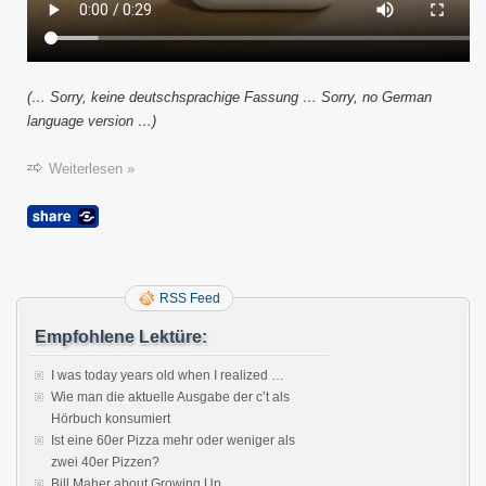
(… Sorry, keine deutschsprachige Fassung … Sorry, no German
language version …)
Weiterlesen »
RSS Feed
Empfohlene Lektüre:
I was today years old when I realized …
Wie man die aktuelle Ausgabe der c’t als
Hörbuch konsumiert
Ist eine 60er Pizza mehr oder weniger als
zwei 40er Pizzen?
Bill Maher about Growing Up