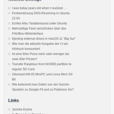
I was today years old when I realized …
Problemlösung DNS-Resolving in Ubuntu
22.04
Echtes Mac-Tastaturlayout unter Ubuntu
Mehrseitige Faxe verschicken über das
Fritz!Box-Webinterface
Ejecting external drives in macOS 11 “Big Sur”
Wie man die aktuelle Ausgabe der c’t als
Hörbuch konsumiert
Ist eine 60er Pizza mehr oder weniger als
zwei 40er Pizzen?
Transfer Raspbian from NOOBS partition to
regular SD Card
Orbsmart AW-05 MiniPC und Linux Mint / 64
Bit
Wie bekommt man Daten von der Garmin-
Sportuhr zu Google Fit und zu Pokémon Go?
Links
Joomla-Krams