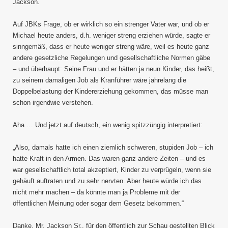
über
Jackson.
seine
Erzie
Auf JBKs Frage, ob er wirklich so ein strenger Vater war, und ob er
Michael heute anders, d.h. weniger streng erziehen würde, sagte er
sinngemäß, dass er heute weniger streng wäre, weil es heute ganz
andere gesetzliche Regelungen und gesellschaftliche Normen gäbe
– und überhaupt: Seine Frau und er hätten ja neun Kinder, das heißt,
zu seinem damaligen Job als Kranführer wäre jahrelang die
Doppelbelastung der Kindererziehung gekommen, das müsse man
schon irgendwie verstehen.
Aha … Und jetzt auf deutsch, ein wenig spitzzüngig interpretiert:
„Also, damals hatte ich einen ziemlich schweren, stupiden Job – ich
hatte Kraft in den Armen. Das waren ganz andere Zeiten – und es
war gesellschaftlich total akzeptiert, Kinder zu verprügeln, wenn sie
gehäuft auftraten und zu sehr nervten. Aber heute würde ich das
nicht mehr machen – da könnte man ja Probleme mit der
öffentlichen Meinung oder sogar dem Gesetz bekommen.“
Danke, Mr. Jackson Sr., für den öffentlich zur Schau gestellten Blick