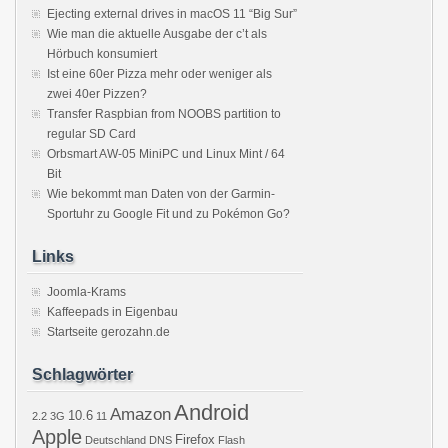
Ejecting external drives in macOS 11 “Big Sur”
Wie man die aktuelle Ausgabe der c’t als
Hörbuch konsumiert
Ist eine 60er Pizza mehr oder weniger als
zwei 40er Pizzen?
Transfer Raspbian from NOOBS partition to
regular SD Card
Orbsmart AW-05 MiniPC und Linux Mint / 64
Bit
Wie bekommt man Daten von der Garmin-
Sportuhr zu Google Fit und zu Pokémon Go?
Links
Joomla-Krams
Kaffeepads in Eigenbau
Startseite gerozahn.de
Schlagwörter
Android
Amazon
10.6
2.2
3G
11
Apple
Firefox
Deutschland
DNS
Flash