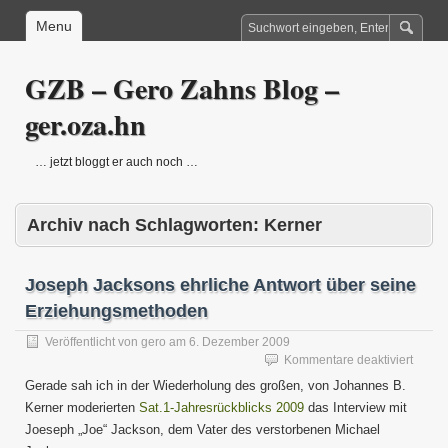
Menu
GZB – Gero Zahns Blog –
ger.oza.hn
… jetzt bloggt er auch noch …
Archiv nach Schlagworten:
Kerner
Joseph Jacksons ehrliche Antwort über seine
Erziehungsmethoden
Veröffentlicht von
gero
am
6. Dezember 2009
für
Kommentare deaktiviert
Josep
Gerade sah ich in der Wiederholung des großen, von Johannes B.
Jacks
Kerner moderierten
Sat.1-Jahresrückblicks 2009
das Interview mit
ehrlic
Joeseph „Joe“ Jackson, dem Vater des verstorbenen Michael
Antwor