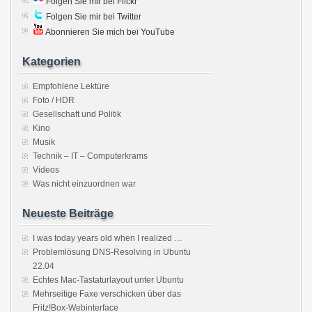
Folgen Sie mir bei Flickr
Folgen Sie mir bei Twitter
Abonnieren Sie mich bei YouTube
Kategorien
Empfohlene Lektüre
Foto / HDR
Gesellschaft und Politik
Kino
Musik
Technik – IT – Computerkrams
Videos
Was nicht einzuordnen war
Neueste Beiträge
I was today years old when I realized …
Problemlösung DNS-Resolving in Ubuntu
22.04
Echtes Mac-Tastaturlayout unter Ubuntu
Mehrseitige Faxe verschicken über das
Fritz!Box-Webinterface