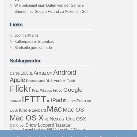
Wie bekommt man Daten von der Garmin-
Sportuhr zu Google Fit und zu Pokémon Go?
Links
Joomla-Krams
Kaffeepads in Eigenbau
Startseite gerozahn.de
Schlagwörter
Android
Amazon
10.6
2.2
3G
11
Apple
Firefox
Deutschland
DNS
Flash
Flickr
Google
Froyo
Fritz
Fritzbox
IFTTT
iPad
iPhone
iPod
Huawei
IP
iPod
Mac
Mac OS
Kindle
Leopard
touch
Mac OS X
Nexus One
OSX
N1
Snow Leopard
Tastatur
OS X
root
Tastaturlayout
Video
VMware
Update
USB
Vlog
Windows
WiFi
WLAN
YouTube