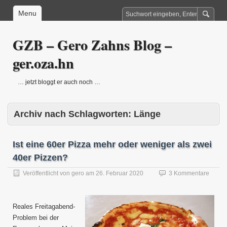
Menu
GZB – Gero Zahns Blog –
ger.oza.hn
… jetzt bloggt er auch noch …
Archiv nach Schlagworten:
Länge
Ist eine 60er Pizza mehr oder weniger als zwei
40er Pizzen?
Veröffentlicht von
gero
am
26. Februar 2020
3 Kommentare
Reales Freitagabend-
Problem bei der