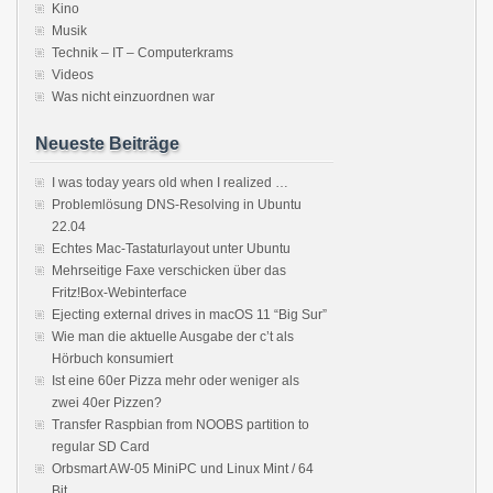
Kino
Musik
Technik – IT – Computerkrams
Videos
Was nicht einzuordnen war
Neueste Beiträge
I was today years old when I realized …
Problemlösung DNS-Resolving in Ubuntu
22.04
Echtes Mac-Tastaturlayout unter Ubuntu
Mehrseitige Faxe verschicken über das
Fritz!Box-Webinterface
Ejecting external drives in macOS 11 “Big Sur”
Wie man die aktuelle Ausgabe der c’t als
Hörbuch konsumiert
Ist eine 60er Pizza mehr oder weniger als
zwei 40er Pizzen?
Transfer Raspbian from NOOBS partition to
regular SD Card
Orbsmart AW-05 MiniPC und Linux Mint / 64
Bit