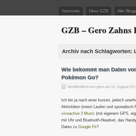
Startseite
Über GZB
Alle Blog
GZB – Gero Zahns B
Archiv nach Schlagworten:
Wie bekommt man Daten von 
Pokémon Go?
Veröffentlicht von
gero
am
12. August 20
Ich bin ja nach einer kurzen, jedoch unerf
Aktivitäten (meist Laufen und sporadisch 
vívoactive 3 Music
(mit eigenem GPS, eige
mit Uhr und Bluetooth-Headset, das Hand
Daten zu
Google Fit
?