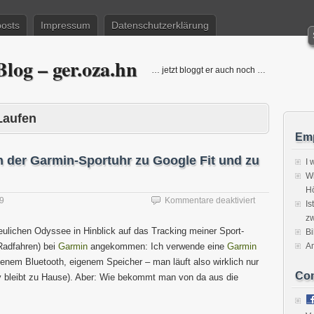
posts
Impressum
Datenschutzerklärung
log – ger.oza.hn
… jetzt bloggt er auch noch …
Laufen
Emp
der Garmin-Sportuhr zu Google Fit und zu
I 
Wi
H
für
19
Kommentare deaktiviert
Is
Wie
zw
bekommt
reulichen Odyssee in Hinblick auf das Tracking meiner Sport-
Bi
man
Radfahren) bei
Garmin
angekommen: Ich verwende eine
Garmin
A
Daten
nem Bluetooth, eigenem Speicher – man läuft also wirklich nur
von
Co
der
y bleibt zu Hause). Aber: Wie bekommt man von da aus die
Garmin-
Sportuhr
zu