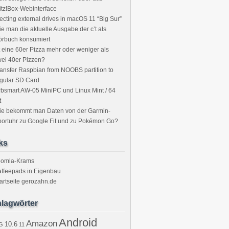
itz!Box-Webinterface
ecting external drives in macOS 11 “Big Sur”
e man die aktuelle Ausgabe der c’t als
örbuch konsumiert
t eine 60er Pizza mehr oder weniger als
ei 40er Pizzen?
ansfer Raspbian from NOOBS partition to
gular SD Card
bsmart AW-05 MiniPC und Linux Mint / 64
t
ie bekommt man Daten von der Garmin-
ortuhr zu Google Fit und zu Pokémon Go?
ks
oomla-Krams
ffeepads in Eigenbau
artseite gerozahn.de
lagwörter
Android
Amazon
10.6
G
11