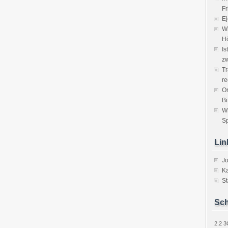
Fr
Ej
Wi
H
Is
zw
Tr
re
Or
Bi
W
Sp
Lin
J
Ka
St
Sch
2.2
3