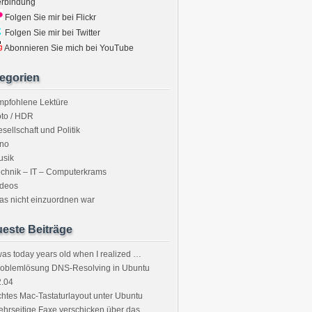
erbindung
Folgen Sie mir bei Flickr
Folgen Sie mir bei Twitter
Abonnieren Sie mich bei YouTube
egorien
mpfohlene Lektüre
to / HDR
sellschaft und Politik
ino
usik
chnik – IT – Computerkrams
ideos
s nicht einzuordnen war
este Beiträge
was today years old when I realized …
roblemlösung DNS-Resolving in Ubuntu
2.04
htes Mac-Tastaturlayout unter Ubuntu
hrseitige Faxe verschicken über das