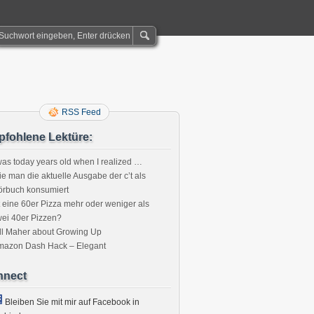
RSS Feed
fohlene Lektüre:
was today years old when I realized …
e man die aktuelle Ausgabe der c’t als
örbuch konsumiert
t eine 60er Pizza mehr oder weniger als
ei 40er Pizzen?
ll Maher about Growing Up
mazon Dash Hack – Elegant
nnect
Bleiben Sie mit mir auf Facebook in