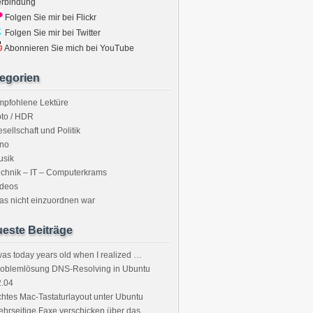
erbindung
Folgen Sie mir bei Flickr
Folgen Sie mir bei Twitter
Abonnieren Sie mich bei YouTube
egorien
mpfohlene Lektüre
to / HDR
sellschaft und Politik
ino
usik
chnik – IT – Computerkrams
ideos
s nicht einzuordnen war
este Beiträge
was today years old when I realized …
roblemlösung DNS-Resolving in Ubuntu
2.04
htes Mac-Tastaturlayout unter Ubuntu
hrseitige Faxe verschicken über das