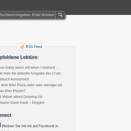
RSS Feed
fohlene Lektüre:
was today years old when I realized …
e man die aktuelle Ausgabe der c’t als
örbuch konsumiert
t eine 60er Pizza mehr oder weniger als
ei 40er Pizzen?
ll Maher about Growing Up
mazon Dash Hack – Elegant
nnect
Bleiben Sie mit mir auf Facebook in