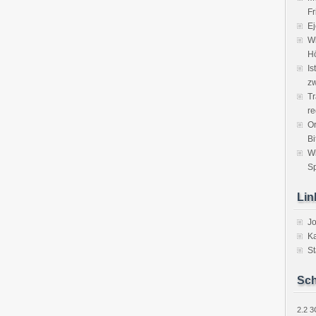
Fr
Ej
Wi
H
Is
zw
Tr
re
Or
Bi
W
Sp
Lin
J
Ka
St
Sch
2.2
3