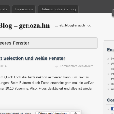
posts
Impressum
Datenschutzerklärung
log – ger.oza.hn
… jetzt bloggt er auch noch …
leeres Fenster
Emp
t Selection und weiße Fenster
I 
Wi
für
 2014
Kommentare deaktiviert
H
Bärendienst:
Is
Quick
m Quick Look die Textselektion aktivieren kann, um Text zu
zw
Look
ungen: Beim Blättern durch Fotos erscheint gern mal ein weißes
Text
Bi
er 10.10 Yosemite. Also: Flugs deaktiviert und alles ist wieder
Selection
A
und
weiße
Co
Fenster