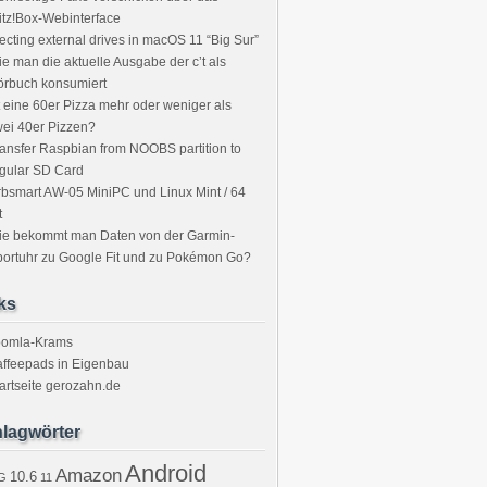
itz!Box-Webinterface
ecting external drives in macOS 11 “Big Sur”
e man die aktuelle Ausgabe der c’t als
örbuch konsumiert
t eine 60er Pizza mehr oder weniger als
ei 40er Pizzen?
ansfer Raspbian from NOOBS partition to
gular SD Card
bsmart AW-05 MiniPC und Linux Mint / 64
t
ie bekommt man Daten von der Garmin-
ortuhr zu Google Fit und zu Pokémon Go?
ks
oomla-Krams
ffeepads in Eigenbau
artseite gerozahn.de
lagwörter
Android
Amazon
10.6
G
11