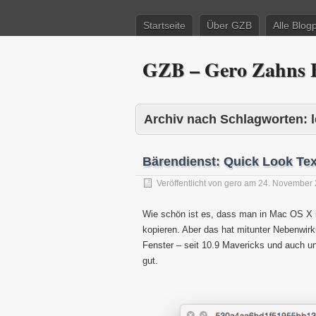
Startseite
Über GZB
Alle Blog
GZB – Gero Zahns B
Archiv nach Schlagworten:
Bärendienst: Quick Look Tex
Veröffentlicht von
gero
am
24. November
Wie schön ist es, dass man in Mac OS X i
kopieren. Aber das hat mitunter Nebenwirk
Fenster – seit 10.9 Mavericks und auch unt
gut.