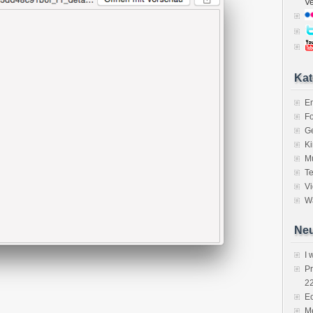
V
Kat
E
Fo
Ge
K
M
Te
V
Wa
Neu
I 
P
2
Ec
Me